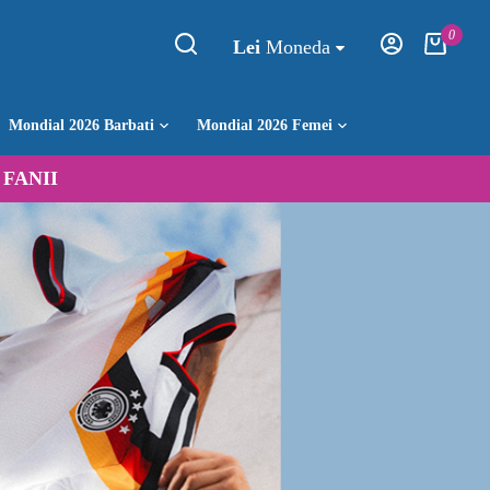
0
Lei
Moneda
Mondial 2026 Barbati
Mondial 2026 Femei
:
FANII