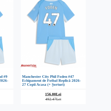
nd #9
Manchester City Phil Foden #47
2026-
Echipament de Fotbal Replică 2026-
27 Copii Acasa (+ Șorturi)
156.00Lei
492.47Lei