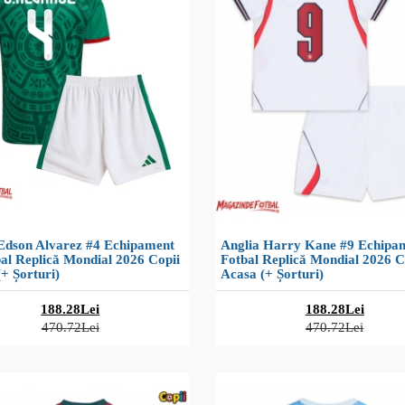
Edson Alvarez #4 Echipament
Anglia Harry Kane #9 Echipa
al Replică Mondial 2026 Copii
Fotbal Replică Mondial 2026 C
+ Șorturi)
Acasa (+ Șorturi)
188.28Lei
188.28Lei
470.72Lei
470.72Lei