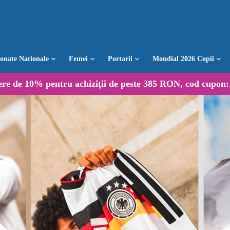
ionate Nationale
Femei
Portarii
Mondial 2026 Copii
ere de
10%
pentru achiziții de peste 385 RON, cod cupon