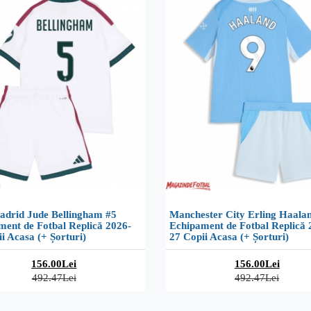
adrid Jude Bellingham #5
Manchester City Erling Haala
ment de Fotbal Replică 2026-
Echipament de Fotbal Replică 
i Acasa (+ Șorturi)
27 Copii Acasa (+ Șorturi)
156.00Lei
156.00Lei
492.47Lei
492.47Lei