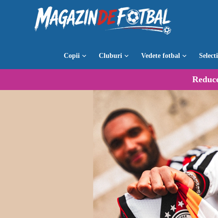
Copii
Cluburi
Vedete fotbal
Select
Reduc