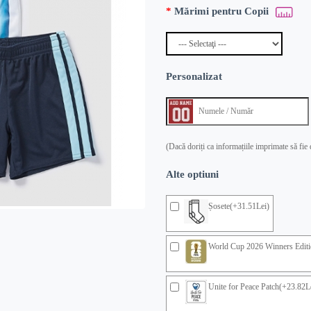
Mărimi pentru Copii
Personalizat
(Dacă doriți ca informațiile imprimate să fie
Alte optiuni
Șosete(+31.51Lei)
World Cup 2026 Winners Editi
Unite for Peace Patch(+23.82L