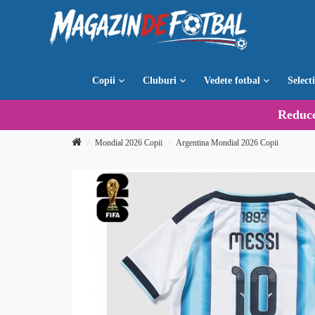
Copii
Cluburi
Vedete fotbal
Select
Reduc
Mondial 2026 Copii
Argentina Mondial 2026 Copii