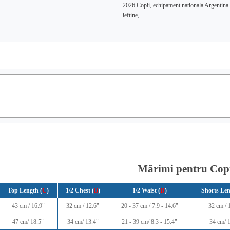
2026 Copii
,
echipament nationala Argentin
ieftine
,
Mărimi pentru Cop
Top Length (
C
)
1/2 Chest (
B
)
1/2 Waist (
D
)
Shorts Len
43 cm / 16.9"
32 cm / 12.6"
20 - 37 cm / 7.9 - 14.6"
32 cm / 
47 cm/ 18.5"
34 cm/ 13.4"
21 - 39 cm/ 8.3 - 15.4"
34 cm/ 