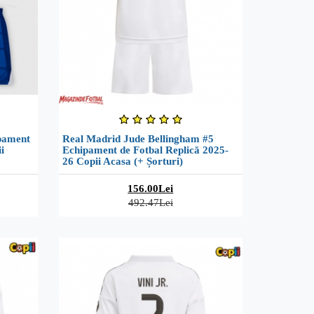
pament
Real Madrid Jude Bellingham #5
i
Echipament de Fotbal Replică 2025-
26 Copii Acasa (+ Șorturi)
156.00Lei
492.47Lei