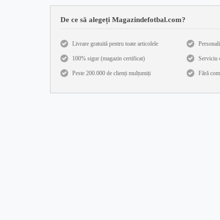
De ce să alegeți Magazindefotbal.com?
Livrare gratuită pentru toate articolele
Personali
100% sigur (magazin certificat)
Serviciu c
Peste 200.000 de clienți mulțumiți
Fără com