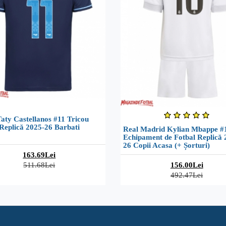
aty Castellanos #11 Tricou
Replică 2025-26 Barbati
Real Madrid Kylian Mbappe #
Echipament de Fotbal Replică 
26 Copii Acasa (+ Șorturi)
163.69Lei
511.68Lei
156.00Lei
492.47Lei