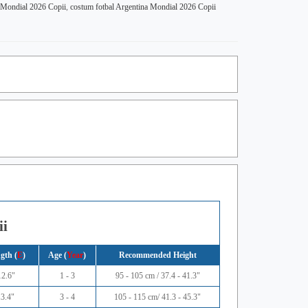
a Mondial 2026 Copii
,
costum fotbal Argentina Mondial 2026 Copii
ii
gth (
E
)
Age (
Year
)
Recommended Height
12.6"
1 - 3
95 - 105 cm / 37.4 - 41.3"
13.4"
3 - 4
105 - 115 cm/ 41.3 - 45.3"