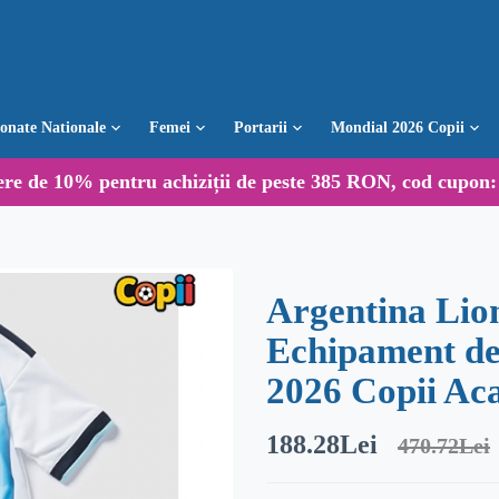
ionate Nationale
Femei
Portarii
Mondial 2026 Copii
ere de
10%
pentru achiziții de peste 385 RON, cod cupon
Argentina Lio
Echipament de
2026 Copii Aca
188.28Lei
470.72Lei