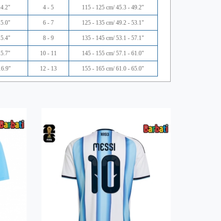
14.2"
4 - 5
115 - 125 cm/ 45.3 - 49.2"
15.0"
6 - 7
125 - 135 cm/ 49.2 - 53.1"
15.4"
8 - 9
135 - 145 cm/ 53.1 - 57.1"
15.7"
10 - 11
145 - 155 cm/ 57.1 - 61.0"
16.9"
12 - 13
155 - 165 cm/ 61.0 - 65.0"