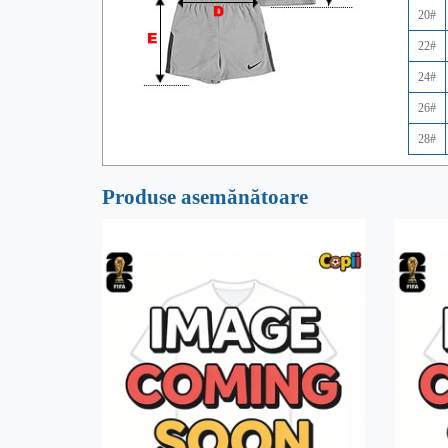
20#
22#
24#
26#
28#
Produse asemănătoare