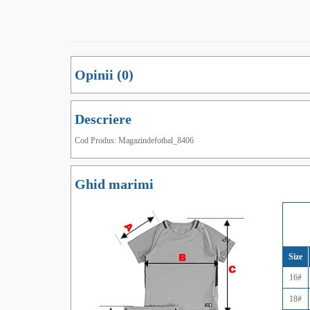
Opinii (0)
Descriere
Cod Produs: Magazindefotbal_8406
Ghid marimi
Size
16#
18#