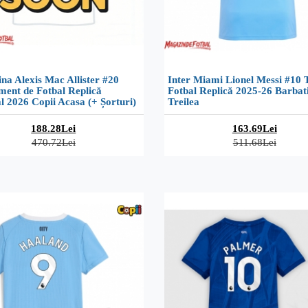
na Alexis Mac Allister #20
Inter Miami Lionel Messi #10 
ment de Fotbal Replică
Fotbal Replică 2025-26 Barbat
 2026 Copii Acasa (+ Șorturi)
Treilea
188.28Lei
163.69Lei
470.72Lei
511.68Lei