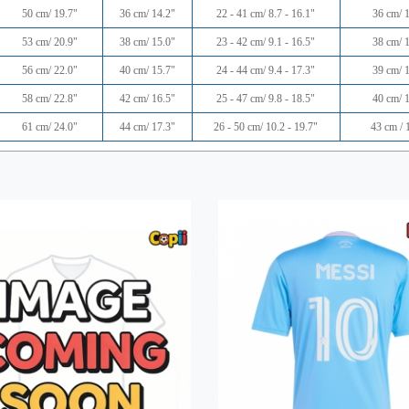
50 cm/ 19.7"
36 cm/ 14.2"
22 - 41 cm/ 8.7 - 16.1"
36 cm/ 
53 cm/ 20.9"
38 cm/ 15.0"
23 - 42 cm/ 9.1 - 16.5"
38 cm/ 
56 cm/ 22.0"
40 cm/ 15.7"
24 - 44 cm/ 9.4 - 17.3"
39 cm/ 
58 cm/ 22.8"
42 cm/ 16.5"
25 - 47 cm/ 9.8 - 18.5"
40 cm/ 
61 cm/ 24.0"
44 cm/ 17.3"
26 - 50 cm/ 10.2 - 19.7"
43 cm / 