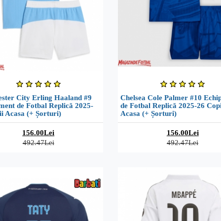
ster City Erling Haaland #9
Chelsea Cole Palmer #10 Echi
ment de Fotbal Replică 2025-
de Fotbal Replică 2025-26 Copi
i Acasa (+ Șorturi)
Acasa (+ Șorturi)
156.00Lei
156.00Lei
492.47Lei
492.47Lei