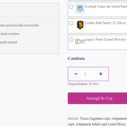
Football Unites the World Pat
Golden Ball Patch(+22.29Lei)
zare profesională a tricourilor
lienți excelent
Legacy Patch (Lionel Messi)(+
andă minimă
Cantitate
Disponibilitate: În Stoc
Adaugă în Coş
Etichete:
Tricou Argentina copii
,
echipament
copii
,
echipament fotbal copii Lionel Messi
,