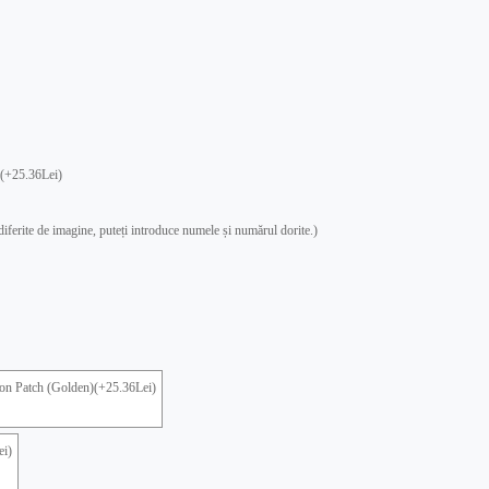
(+25.36Lei)
 diferite de imagine, puteți introduce numele și numărul dorite.)
on Patch (Golden)(+25.36Lei)
ei)