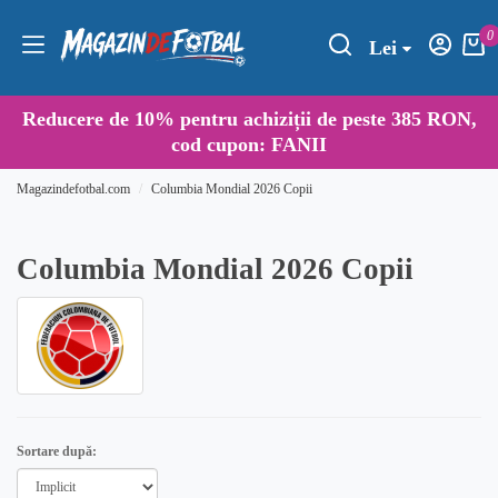
0
Lei
Reducere de
10%
pentru achiziții de peste 385 RON,
cod cupon:
FANII
Magazindefotbal.com
Columbia Mondial 2026 Copii
Columbia Mondial 2026 Copii
Sortare după: