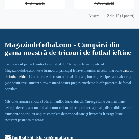
470.72Lei
470.72Lei
Afişare 1 - 12 din 12 (1 pagini)
Magazindefotbal.com - Cumpără din
gama noastră de tricouri de fotbal ieftine
Cauți cadoul perfect pentru fanii fotbalului? Ai ajuns la locul potrivit.
Magazindefotbal.com este furnizorul principal la nivel mondial al celor mai bune
tricouri
de fotbal ieftine
. Cu o selecție de costum fotbal din campionate și echipe naționale de pe
șase continente, suntem sursa ta unică pentru prețuri excelente la echipamente de fotbal
populare.
Misiunea noastră a fost să oferim fanilor fotbalului din întreaga lume cea mai mare
selecție de echipamente fotbal pentru cluburi și echipe internaționale, disponibile pentru
cumpărare online, cu opțiuni complete de personalizare și livrare în întreaga lume.
Aducem pasiunea ta acasă!
footballshirtsbase@gmail.com