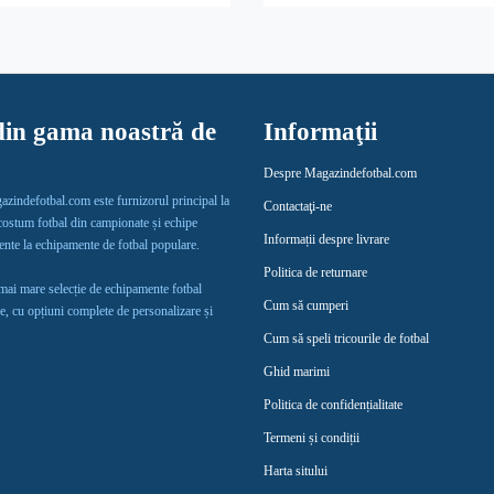
in gama noastră de
Informaţii
Despre Magazindefotbal.com
gazindefotbal.com este furnizorul principal la
Contactaţi-ne
 costum fotbal din campionate și echipe
Informații despre livrare
lente la echipamente de fotbal populare.
Politica de returnare
 mai mare selecție de echipamente fotbal
Cum să cumperi
e, cu opțiuni complete de personalizare și
Cum să speli tricourile de fotbal
Ghid marimi
Politica de confidențialitate
Termeni și condiții
Harta sitului