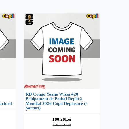
RD Congo Yoane Wissa #20
Echipament de Fotbal Replică
orturi)
Mondial 2026 Copii Deplasare (+
Șorturi)
188.28Lei
470.72Lei