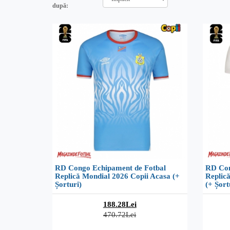
după:
RD Congo Echipament de Fotbal
RD Con
Replică Mondial 2026 Copii Acasa (+
Replic
Șorturi)
(+ Șort
188.28Lei
470.72Lei