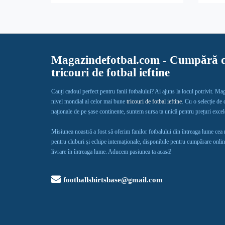
Magazindefotbal.com - Cumpără d
tricouri de fotbal ieftine
Cauți cadoul perfect pentru fanii fotbalului? Ai ajuns la locul potrivit. Ma
nivel mondial al celor mai bune
tricouri de fotbal ieftine
. Cu o selecție de
naționale de pe șase continente, suntem sursa ta unică pentru prețuri exce
Misiunea noastră a fost să oferim fanilor fotbalului din întreaga lume cea
pentru cluburi și echipe internaționale, disponibile pentru cumpărare onlin
livrare în întreaga lume. Aducem pasiunea ta acasă!
footballshirtsbase@gmail.com