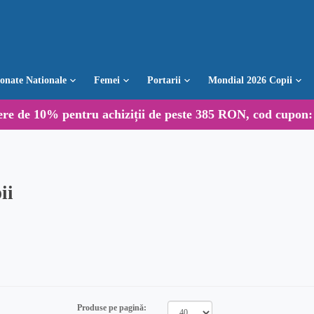
ionate Nationale
Femei
Portarii
Mondial 2026 Copii
ere de
10%
pentru achiziții de peste 385 RON, cod cupon
ii
Produse pe pagină: