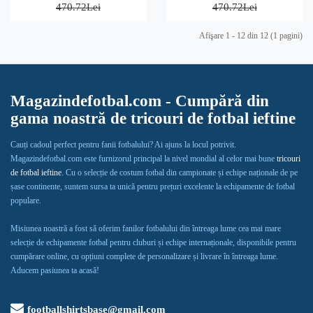
470.72Lei
470.72Lei
Afişare 1 - 12 din 12 (1 pagini)
Magazindefotbal.com - Cumpără din
gama noastră de tricouri de fotbal ieftine
Cauți cadoul perfect pentru fanii fotbalului? Ai ajuns la locul potrivit.
Magazindefotbal.com este furnizorul principal la nivel mondial al celor mai bune
tricouri
de fotbal ieftine
. Cu o selecție de costum fotbal din campionate și echipe naționale de pe
șase continente, suntem sursa ta unică pentru prețuri excelente la echipamente de fotbal
populare.
Misiunea noastră a fost să oferim fanilor fotbalului din întreaga lume cea mai mare
selecție de echipamente fotbal pentru cluburi și echipe internaționale, disponibile pentru
cumpărare online, cu opțiuni complete de personalizare și livrare în întreaga lume.
Aducem pasiunea ta acasă!
footballshirtsbase@gmail.com