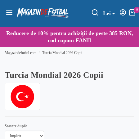
0
Lei
Reducere de
10%
pentru achiziții de peste 385 RON,
cod cupon:
FANII
Magazindefotbal.com
Turcia Mondial 2026 Copii
Turcia Mondial 2026 Copii
Sortare după: