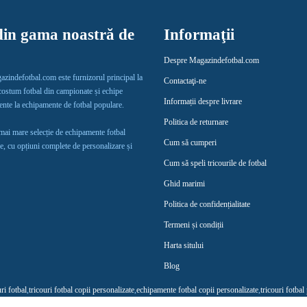
in gama noastră de
Informaţii
Despre Magazindefotbal.com
gazindefotbal.com este furnizorul principal la
Contactaţi-ne
 costum fotbal din campionate și echipe
Informații despre livrare
lente la echipamente de fotbal populare.
Politica de returnare
 mai mare selecție de echipamente fotbal
Cum să cumperi
e, cu opțiuni complete de personalizare și
Cum să speli tricourile de fotbal
Ghid marimi
Politica de confidențialitate
Termeni și condiții
Harta sitului
Blog
uri fotbal
,
tricouri fotbal copii personalizate
,
echipamente fotbal copii personalizate
,
tricouri fotbal