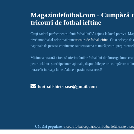
Magazindefotbal.com - Cumpără d
tricouri de fotbal ieftine
Cauți cadoul perfect pentru fanii fotbalului? Ai ajuns la locul potrivit. Ma
nivel mondial al celor mai bune
tricouri de fotbal ieftine
. Cu o selecție de
naționale de pe șase continente, suntem sursa ta unică pentru prețuri exce
Misiunea noastră a fost să oferim fanilor fotbalului din întreaga lume cea
pentru cluburi și echipe internaționale, disponibile pentru cumpărare onlin
livrare în întreaga lume. Aducem pasiunea ta acasă!
footballshirtsbase@gmail.com
Căutări populare
:
tricouri fotbal copii
,
tricouri fotbal ieftine
,
site trico