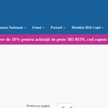
ionate Nationale
Femei
Portarii
Mondial 2026 Copii
ere de
10%
pentru achiziții de peste 385 RON, cod cupon
Produse pe pagină: