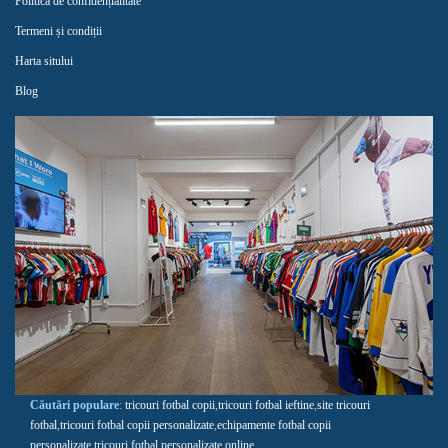
Politica de confidențialitate
Termeni și condiții
Harta sitului
Blog
Căutări populare
:
tricouri fotbal copii
,
tricouri fotbal ieftine
,
site tricouri
fotbal
,
tricouri fotbal copii personalizate
,
echipamente fotbal copii
personalizate
,
tricouri fotbal personalizate online