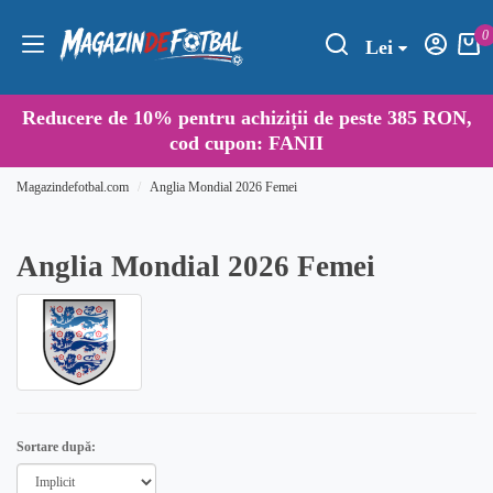
0
Lei
Reducere de
10%
pentru achiziții de peste 385 RON,
cod cupon:
FANII
Magazindefotbal.com
Anglia Mondial 2026 Femei
Anglia Mondial 2026 Femei
Sortare după: