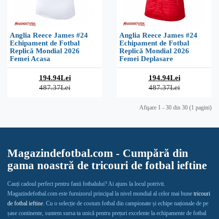
Anglia Reece James #24
Anglia Reece James #24
Echipament de Fotbal
Echipament de Fotbal
Replică Mondial 2026
Replică Mondial 2026
Femei Acasa
Femei Deplasare
194.94Lei
194.94Lei
487.37Lei
487.37Lei
Afişare 1 - 30 din 30 (1 pagini)
Magazindefotbal.com - Cumpără din
gama noastră de tricouri de fotbal ieftine
Cauți cadoul perfect pentru fanii fotbalului? Ai ajuns la locul potrivit.
Magazindefotbal.com este furnizorul principal la nivel mondial al celor mai bune
tricouri
de fotbal ieftine
. Cu o selecție de costum fotbal din campionate și echipe naționale de pe
șase continente, suntem sursa ta unică pentru prețuri excelente la echipamente de fotbal