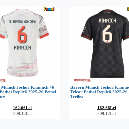
 Munich Joshua Kimmich #6
Bayern Munich Joshua Kimmi
 Fotbal Replică 2025-26 Femei
Tricou Fotbal Replică 2025-26
are
Treilea
162.66Lei
162.66Lei
509.12Lei
509.12Lei