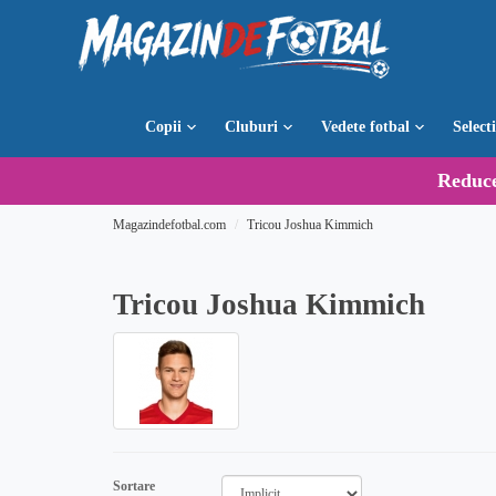
Copii
Cluburi
Vedete fotbal
Select
Reduc
Magazindefotbal.com
Tricou Joshua Kimmich
Tricou Joshua Kimmich
Sortare