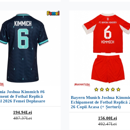
ia Joshua Kimmich #6
ment de Fotbal Replică
Bayern Munich Joshua Kimmi
l 2026 Femei Deplasare
Echipament de Fotbal Replică 
26 Copii Acasa (+ Șorturi)
194.94Lei
487.37Lei
156.00Lei
492.47Lei