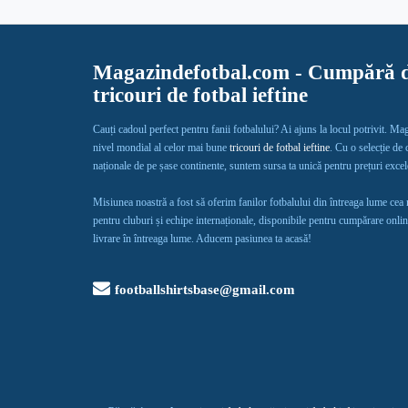
Magazindefotbal.com - Cumpără d
tricouri de fotbal ieftine
Cauți cadoul perfect pentru fanii fotbalului? Ai ajuns la locul potrivit. Ma
nivel mondial al celor mai bune
tricouri de fotbal ieftine
. Cu o selecție de
naționale de pe șase continente, suntem sursa ta unică pentru prețuri exce
Misiunea noastră a fost să oferim fanilor fotbalului din întreaga lume cea
pentru cluburi și echipe internaționale, disponibile pentru cumpărare onlin
livrare în întreaga lume. Aducem pasiunea ta acasă!
footballshirtsbase@gmail.com