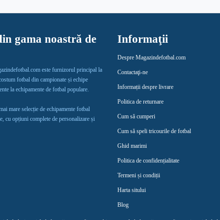
in gama noastră de
Informaţii
Despre Magazindefotbal.com
gazindefotbal.com este furnizorul principal la
Contactaţi-ne
 costum fotbal din campionate și echipe
Informații despre livrare
lente la echipamente de fotbal populare.
Politica de returnare
 mai mare selecție de echipamente fotbal
Cum să cumperi
e, cu opțiuni complete de personalizare și
Cum să speli tricourile de fotbal
Ghid marimi
Politica de confidențialitate
Termeni și condiții
Harta sitului
Blog