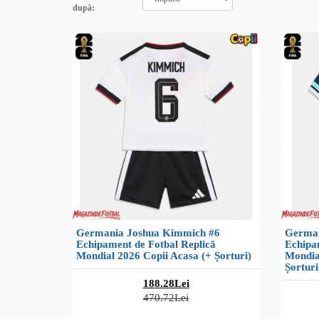
după:
Germania Joshua Kimmich #6
German
Echipament de Fotbal Replică
Echipa
Mondial 2026 Copii Acasa (+ Șorturi)
Mondia
Șorturi
188.28Lei
470.72Lei