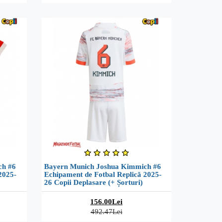
ch #6
Bayern Munich Joshua Kimmich #6
2025-
Echipament de Fotbal Replică 2025-
26 Copii Deplasare (+ Șorturi)
156.00Lei
492.47Lei