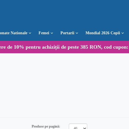
ionate Nationale
Femei
Portarii
Mondial 2026 Copii
ere de
10%
pentru achiziții de peste 385 RON, cod cupon
Produse pe pagină: