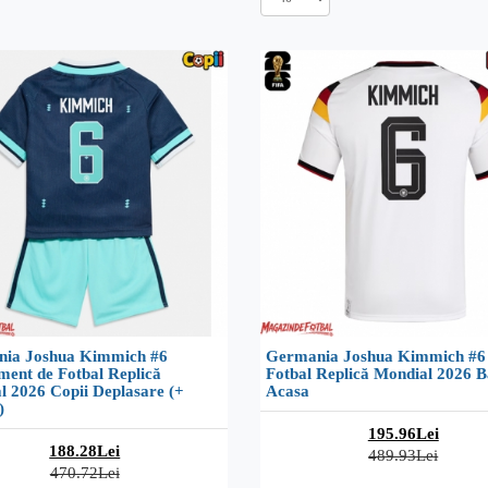
ia Joshua Kimmich #6
Germania Joshua Kimmich #6 
ment de Fotbal Replică
Fotbal Replică Mondial 2026 B
l 2026 Copii Deplasare (+
Acasa
)
195.96Lei
188.28Lei
489.93Lei
470.72Lei