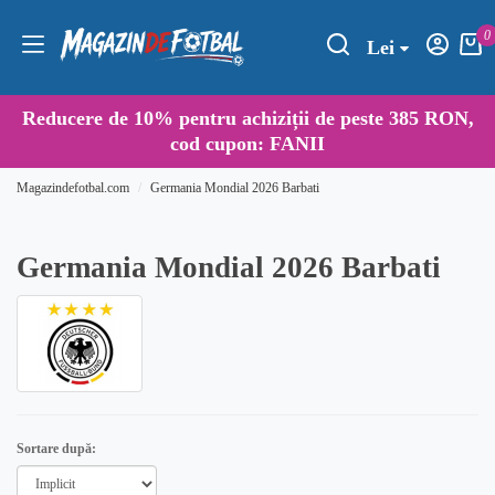
0
Lei
Reducere de
10%
pentru achiziții de peste 385 RON,
cod cupon:
FANII
Magazindefotbal.com
Germania Mondial 2026 Barbati
Germania Mondial 2026 Barbati
Sortare după: