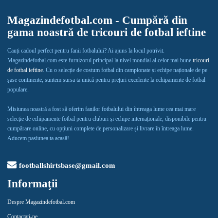
Magazindefotbal.com - Cumpără din
gama noastră de tricouri de fotbal ieftine
Cauți cadoul perfect pentru fanii fotbalului? Ai ajuns la locul potrivit.
Magazindefotbal.com este furnizorul principal la nivel mondial al celor mai bune
tricouri
de fotbal ieftine
. Cu o selecție de costum fotbal din campionate și echipe naționale de pe
șase continente, suntem sursa ta unică pentru prețuri excelente la echipamente de fotbal
populare.
Misiunea noastră a fost să oferim fanilor fotbalului din întreaga lume cea mai mare
selecție de echipamente fotbal pentru cluburi și echipe internaționale, disponibile pentru
cumpărare online, cu opțiuni complete de personalizare și livrare în întreaga lume.
Aducem pasiunea ta acasă!
footballshirtsbase@gmail.com
Informaţii
Despre Magazindefotbal.com
Contactaţi-ne