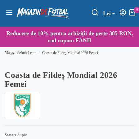
0
Lei
Reducere de
10%
pentru achiziții de peste 385 RON,
cod cupon:
FANII
Magazindefotbal.com
Coasta de Fildeș Mondial 2026 Femei
Coasta de Fildeș Mondial 2026
Femei
Sortare după: