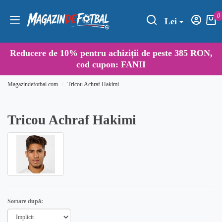
0
Lei
Reducere de
10%
pentru achiziții de peste 385 RON,
cod cupon:
FANII
Magazindefotbal.com
Tricou Achraf Hakimi
Tricou Achraf Hakimi
Sortare după: