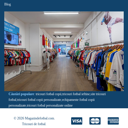
Blog
Căutări populare
:
tricouri fotbal copii
,
tricouri fotbal ieftine
,
site tricouri
fotbal
,
tricouri fotbal copii personalizate
,
echipamente fotbal copii
personalizate
,
tricouri fotbal personalizate online
© 2026 Magazindefotbal.com.
Tricouri de fotbal
.