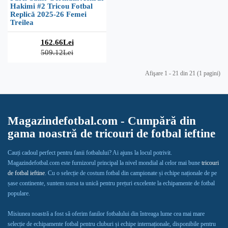
Hakimi #2 Tricou Fotbal
Replică 2025-26 Femei
Treilea
162.66Lei
509.12Lei
Afişare 1 - 21 din 21 (1 pagini)
Magazindefotbal.com - Cumpără din
gama noastră de tricouri de fotbal ieftine
Cauți cadoul perfect pentru fanii fotbalului? Ai ajuns la locul potrivit.
Magazindefotbal.com este furnizorul principal la nivel mondial al celor mai bune
tricouri
de fotbal ieftine
. Cu o selecție de costum fotbal din campionate și echipe naționale de pe
șase continente, suntem sursa ta unică pentru prețuri excelente la echipamente de fotbal
populare.
Misiunea noastră a fost să oferim fanilor fotbalului din întreaga lume cea mai mare
selecție de echipamente fotbal pentru cluburi și echipe internaționale, disponibile pentru