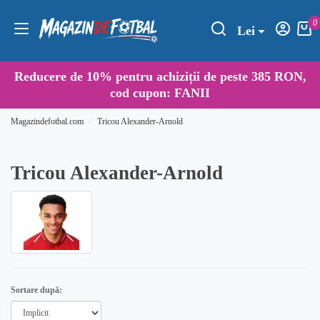
0
Lei
Reducere de
10%
pentru achiziții de peste 385 RON,
cod cupon:
FANII
Magazindefotbal.com
Tricou Alexander-Arnold
Tricou Alexander-Arnold
Sortare după: