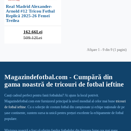
Real Madrid Alexander-
Arnold #12 Tricou Fotbal
Replică 2025-26 Femei
Treilea
162.66Lei
509.12Lei
Afişare 1 - 9 din 9 (1 pagini)
Magazindefotbal.com - Cumpără din
gama noastră de tricouri de fotbal ieftine
Cauți cadoul perfect pentru fanii fotbalului? Ai ajuns la locul potrivit.
Magazindefotbal.com este furnizorul principal la nivel mondial al celor mai bune
tricouri
de fotbal ieftine
. Cu o selecție de costum fotbal din campionate și echipe naționale de pe
șase continente, suntem sursa ta unică pentru prețuri excelente la echipamente de fotbal
populare.
Misiunea noastră a fost să oferim fanilor fotbalului din întreaga lume cea mai mare