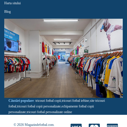
Harta sitului
Blog
Căutări populare
:
tricouri fotbal copii
,
tricouri fotbal ieftine
,
site tricouri
fotbal
,
tricouri fotbal copii personalizate
,
echipamente fotbal copii
personalizate
,
tricouri fotbal personalizate online
© 2026 Magazindefotbal.com.