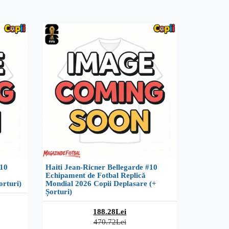
#10
Haiti Jean-Ricner Bellegarde #10
Echipament de Fotbal Replică
orturi)
Mondial 2026 Copii Deplasare (+
Șorturi)
188.28Lei
470.72Lei