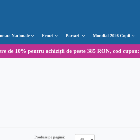
ionate Nationale
Femei
Portarii
Mondial 2026 Copii
ere de
10%
pentru achiziții de peste 385 RON, cod cupon
Produse pe pagină: