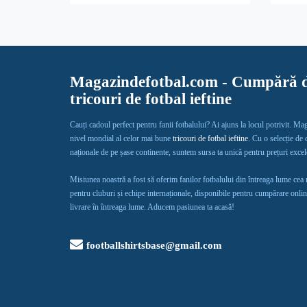
Magazindefotbal.com - Cumpără d
tricouri de fotbal ieftine
Cauți cadoul perfect pentru fanii fotbalului? Ai ajuns la locul potrivit. Ma
nivel mondial al celor mai bune
tricouri de fotbal ieftine
. Cu o selecție de
naționale de pe șase continente, suntem sursa ta unică pentru prețuri exce
Misiunea noastră a fost să oferim fanilor fotbalului din întreaga lume cea
pentru cluburi și echipe internaționale, disponibile pentru cumpărare onlin
livrare în întreaga lume. Aducem pasiunea ta acasă!
footballshirtsbase@gmail.com