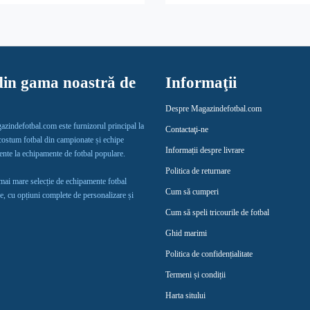
in gama noastră de
Informaţii
Despre Magazindefotbal.com
gazindefotbal.com este furnizorul principal la
Contactaţi-ne
 costum fotbal din campionate și echipe
Informații despre livrare
lente la echipamente de fotbal populare.
Politica de returnare
 mai mare selecție de echipamente fotbal
Cum să cumperi
e, cu opțiuni complete de personalizare și
Cum să speli tricourile de fotbal
Ghid marimi
Politica de confidențialitate
Termeni și condiții
Harta sitului