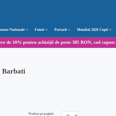
ionate Nationale
Femei
Portarii
Mondial 2026 Copii
ere de
10%
pentru achiziții de peste 385 RON, cod cupon
 Barbati
Produse pe pagină: