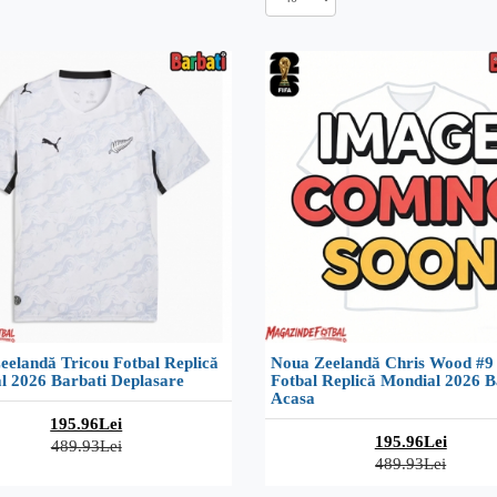
eelandă Tricou Fotbal Replică
Noua Zeelandă Chris Wood #9
l 2026 Barbati Deplasare
Fotbal Replică Mondial 2026 B
Acasa
195.96Lei
195.96Lei
489.93Lei
489.93Lei