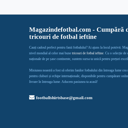
Magazindefotbal.com - Cumpără d
tricouri de fotbal ieftine
Cauți cadoul perfect pentru fanii fotbalului? Ai ajuns la locul potrivit. Ma
nivel mondial al celor mai bune
tricouri de fotbal ieftine
. Cu o selecție de
naționale de pe șase continente, suntem sursa ta unică pentru prețuri exce
Misiunea noastră a fost să oferim fanilor fotbalului din întreaga lume cea
pentru cluburi și echipe internaționale, disponibile pentru cumpărare onlin
livrare în întreaga lume. Aducem pasiunea ta acasă!
footballshirtsbase@gmail.com