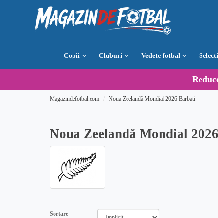
Copii
Cluburi
Vedete fotbal
Select
Reduc
Magazindefotbal.com
Noua Zeelandă Mondial 2026 Barbati
Noua Zeelandă Mondial 2026
Sortare