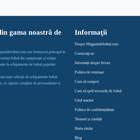
in gama noastră de
Informaţii
Despre Magazindefotbal.com
gazindefotbal.com este furnizorul principal la
Contactaţi-ne
 costum fotbal din campionate și echipe
Informații despre livrare
lente la echipamente de fotbal populare.
Politica de returnare
 mai mare selecție de echipamente fotbal
Cum să cumperi
e, cu opțiuni complete de personalizare și
Cum să speli tricourile de fotbal
Ghid marimi
Politica de confidențialitate
Termeni și condiții
Harta sitului
Blog