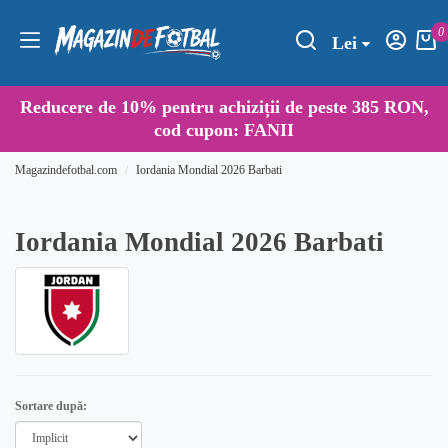
0
Lei
Reducere de
10%
pentru achiziții de peste 385 RON,
cod cupon:
FANII
Magazindefotbal.com
Iordania Mondial 2026 Barbati
Iordania Mondial 2026 Barbati
Sortare după: