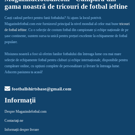
gama noastră de tricouri de fotbal ieftine
Cauți cadoul perfect pentru fanii fotbalului? Ai ajuns la locul potrivit.
Magazindefotbal.com este furnizorul principal la nivel mondial al celor mai bune
tricouri
de fotbal ieftine
. Cu o selecție de costum fotbal din campionate și echipe naționale de pe
șase continente, suntem sursa ta unică pentru prețuri excelente la echipamente de fotbal
populare.
Misiunea noastră a fost să oferim fanilor fotbalului din întreaga lume cea mai mare
selecție de echipamente fotbal pentru cluburi și echipe internaționale, disponibile pentru
cumpărare online, cu opțiuni complete de personalizare și livrare în întreaga lume.
Aducem pasiunea ta acasă!
footballshirtsbase@gmail.com
Informaţii
Despre Magazindefotbal.com
Contactaţi-ne
Informații despre livrare