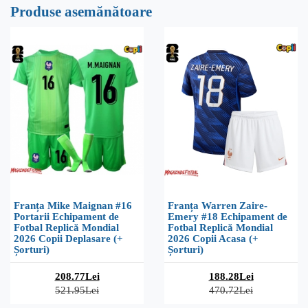
Produse asemănătoare
Franța Mike Maignan #16
Franța Warren Zaire-
Portarii Echipament de
Emery #18 Echipament de
Fotbal Replică Mondial
Fotbal Replică Mondial
2026 Copii Deplasare (+
2026 Copii Acasa (+
Șorturi)
Șorturi)
208.77Lei
188.28Lei
521.95Lei
470.72Lei