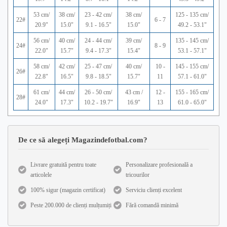
53 cm/
38 cm/
23 - 42 cm/
38 cm/
125 - 135 cm/
22#
6 - 7
20.9"
15.0"
9.1 - 16.5"
15.0"
49.2 - 53.1"
56 cm/
40 cm/
24 - 44 cm/
39 cm/
135 - 145 cm/
24#
8 - 9
22.0"
15.7"
9.4 - 17.3"
15.4"
53.1 - 57.1"
58 cm/
42 cm/
25 - 47 cm/
40 cm/
10 -
145 - 155 cm/
26#
22.8"
16.5"
9.8 - 18.5"
15.7"
11
57.1 - 61.0"
61 cm/
44 cm/
26 - 50 cm/
43 cm /
12 -
155 - 165 cm/
28#
24.0"
17.3"
10.2 - 19.7"
16.9"
13
61.0 - 65.0"
De ce să alegeți Magazindefotbal.com?
Livrare gratuită pentru toate
Personalizare profesională a
articolele
tricourilor
100% sigur (magazin certificat)
Serviciu clienți excelent
Peste 200.000 de clienți mulțumiți
Fără comandă minimă