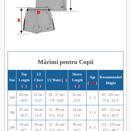
Mărimi pentru Copii
Top
1/2
Shorts
Age
Recommended
Size
Length
Chest
1/2 Waist (
D
)
Length
(
Year
)
Height
(
C
)
(
B
)
(
E
)
43 cm /
32 cm /
20 - 37 cm /
32 cm /
95 - 105 cm /
16#
1 - 3
16.9"
12.6"
7.9 - 14.6"
12.6"
37.4 - 41.3"
47 cm/
34 cm/
21 - 39 cm/
34 cm/
105 - 115 cm/
18#
3 - 4
18.5"
13.4"
8.3 - 15.4"
13.4"
41.3 - 45.3"
50 cm/
36 cm/
22 - 41 cm/
36 cm/
115 - 125 cm/
20#
4 - 5
19.7"
14.2"
8.7 - 16.1"
14.2"
45.3 - 49.2"