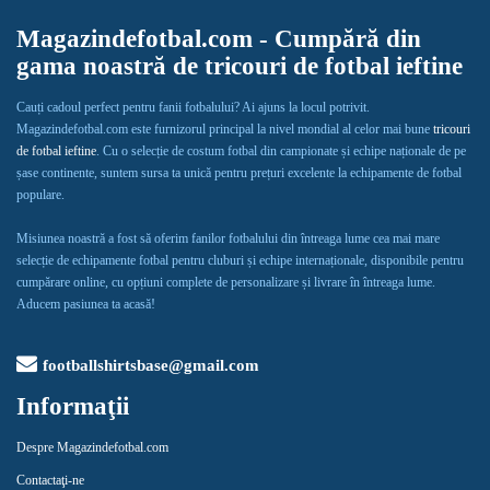
Magazindefotbal.com - Cumpără din
gama noastră de tricouri de fotbal ieftine
Cauți cadoul perfect pentru fanii fotbalului? Ai ajuns la locul potrivit.
Magazindefotbal.com este furnizorul principal la nivel mondial al celor mai bune
tricouri
de fotbal ieftine
. Cu o selecție de costum fotbal din campionate și echipe naționale de pe
șase continente, suntem sursa ta unică pentru prețuri excelente la echipamente de fotbal
populare.
Misiunea noastră a fost să oferim fanilor fotbalului din întreaga lume cea mai mare
selecție de echipamente fotbal pentru cluburi și echipe internaționale, disponibile pentru
cumpărare online, cu opțiuni complete de personalizare și livrare în întreaga lume.
Aducem pasiunea ta acasă!
footballshirtsbase@gmail.com
Informaţii
Despre Magazindefotbal.com
Contactaţi-ne