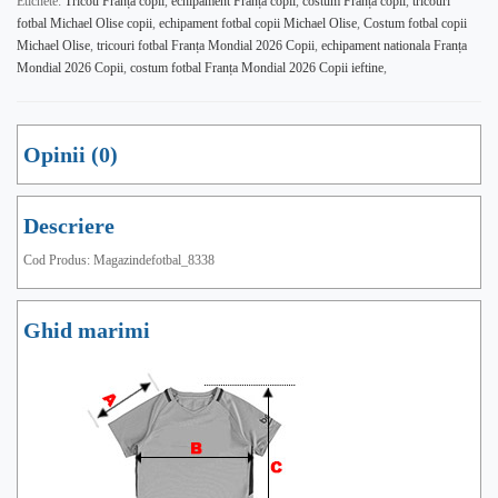
Etichete:
Tricou Franța copii
,
echipament Franța copii
,
costum Franța copii
,
tricouri
fotbal Michael Olise copii
,
echipament fotbal copii Michael Olise
,
Costum fotbal copii
Michael Olise
,
tricouri fotbal Franța Mondial 2026 Copii
,
echipament nationala Franța
Mondial 2026 Copii
,
costum fotbal Franța Mondial 2026 Copii ieftine
,
Opinii (0)
Descriere
Cod Produs: Magazindefotbal_8338
Ghid marimi