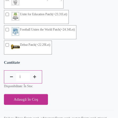
Unite for Education Patch(+23.31Lei)
Football Unites the World Patch(+24.34Lei)
Debut Patch(+22.29Lei)
Cantitate
Disponibilitate: În Stoc
Adaugă în Coş