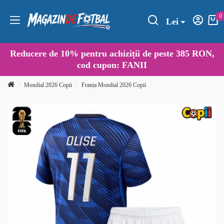
0
Lei
Reducere de
10%
pentru achiziții de peste 385 RON,
cod cupon:
FANII
Mondial 2026 Copii
Franța Mondial 2026 Copii