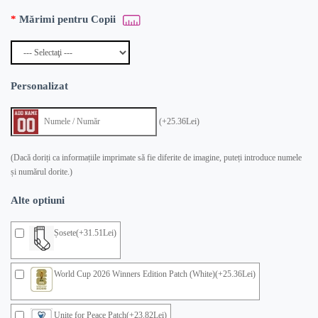
Mărimi pentru Copii
Personalizat
(+25.36Lei)
(Dacă doriți ca informațiile imprimate să fie diferite de imagine, puteți introduce numele
și numărul dorite.)
Alte optiuni
Șosete(+31.51Lei)
World Cup 2026 Winners Edition Patch (White)(+25.36Lei)
Unite for Peace Patch(+23.82Lei)