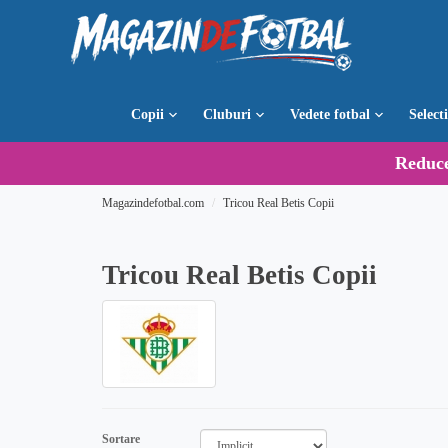
Copii
Cluburi
Vedete fotbal
Select
Reduc
Magazindefotbal.com
Tricou Real Betis Copii
Tricou Real Betis Copii
Sortare