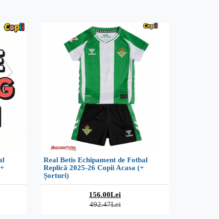
al
Real Betis Echipament de Fotbal
(+
Replică 2025-26 Copii Acasa (+
Șorturi)
156.00Lei
492.47Lei