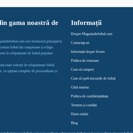
in gama noastră de
Informaţii
Despre Magazindefotbal.com
gazindefotbal.com este furnizorul principal la
Contactaţi-ne
 costum fotbal din campionate și echipe
Informații despre livrare
lente la echipamente de fotbal populare.
Politica de returnare
 mai mare selecție de echipamente fotbal
Cum să cumperi
e, cu opțiuni complete de personalizare și
Cum să speli tricourile de fotbal
Ghid marimi
Politica de confidențialitate
Termeni și condiții
Harta sitului
Blog