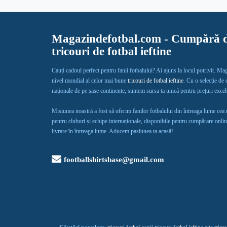
Magazindefotbal.com - Cumpără d
tricouri de fotbal ieftine
Cauți cadoul perfect pentru fanii fotbalului? Ai ajuns la locul potrivit. Ma
nivel mondial al celor mai bune
tricouri de fotbal ieftine
. Cu o selecție de
naționale de pe șase continente, suntem sursa ta unică pentru prețuri exce
Misiunea noastră a fost să oferim fanilor fotbalului din întreaga lume cea
pentru cluburi și echipe internaționale, disponibile pentru cumpărare onlin
livrare în întreaga lume. Aducem pasiunea ta acasă!
footballshirtsbase@gmail.com