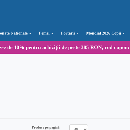
ionate Nationale
Femei
Portarii
Mondial 2026 Copii
ere de
10%
pentru achiziții de peste 385 RON, cod cupon
Produse pe pagină: