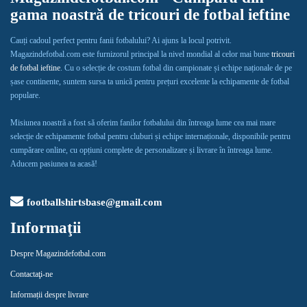
gama noastră de tricouri de fotbal ieftine
Cauți cadoul perfect pentru fanii fotbalului? Ai ajuns la locul potrivit.
Magazindefotbal.com este furnizorul principal la nivel mondial al celor mai bune
tricouri
de fotbal ieftine
. Cu o selecție de costum fotbal din campionate și echipe naționale de pe
șase continente, suntem sursa ta unică pentru prețuri excelente la echipamente de fotbal
populare.
Misiunea noastră a fost să oferim fanilor fotbalului din întreaga lume cea mai mare
selecție de echipamente fotbal pentru cluburi și echipe internaționale, disponibile pentru
cumpărare online, cu opțiuni complete de personalizare și livrare în întreaga lume.
Aducem pasiunea ta acasă!
footballshirtsbase@gmail.com
Informaţii
Despre Magazindefotbal.com
Contactaţi-ne
Informații despre livrare