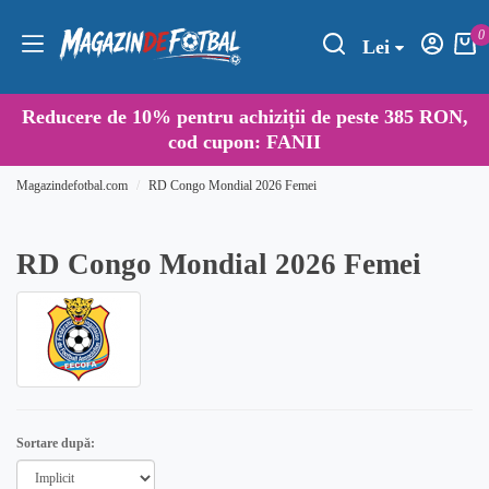
0
Lei
Reducere de
10%
pentru achiziții de peste 385 RON,
cod cupon:
FANII
Magazindefotbal.com
RD Congo Mondial 2026 Femei
RD Congo Mondial 2026 Femei
Sortare după: