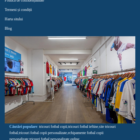
Politica de confidențialitate
Termeni și condiții
Harta sitului
Blog
Căutări populare
:
tricouri fotbal copii
,
tricouri fotbal ieftine
,
site tricouri
fotbal
,
tricouri fotbal copii personalizate
,
echipamente fotbal copii
personalizate
,
tricouri fotbal personalizate online