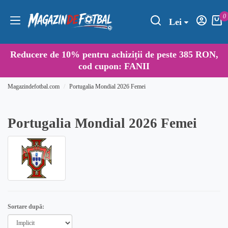
0
Lei
Reducere de
10%
pentru achiziții de peste 385 RON,
cod cupon:
FANII
Magazindefotbal.com
Portugalia Mondial 2026 Femei
Portugalia Mondial 2026 Femei
Sortare după: