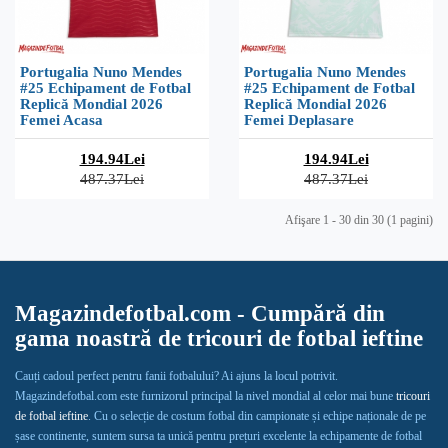
Portugalia Nuno Mendes
Portugalia Nuno Mendes
#25 Echipament de Fotbal
#25 Echipament de Fotbal
Replică Mondial 2026
Replică Mondial 2026
Femei Acasa
Femei Deplasare
194.94Lei
194.94Lei
487.37Lei
487.37Lei
Afişare 1 - 30 din 30 (1 pagini)
Magazindefotbal.com - Cumpără din
gama noastră de tricouri de fotbal ieftine
Cauți cadoul perfect pentru fanii fotbalului? Ai ajuns la locul potrivit.
Magazindefotbal.com este furnizorul principal la nivel mondial al celor mai bune
tricouri
de fotbal ieftine
. Cu o selecție de costum fotbal din campionate și echipe naționale de pe
șase continente, suntem sursa ta unică pentru prețuri excelente la echipamente de fotbal