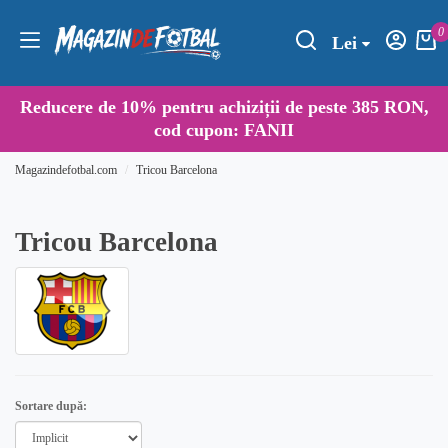
0
Lei
Reducere de
10%
pentru achiziții de peste 385 RON,
cod cupon:
FANII
Magazindefotbal.com
Tricou Barcelona
Tricou Barcelona
Sortare după: