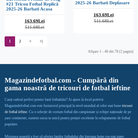
2025-26 Barbati Deplasare
#21 Tricou Fotbal Replică
2025-26 Barbati Acasa
163.69Lei
163.69Lei
511.68Lei
511.68Lei
1
2
>
>|
Afişare 1 - 40 din 78 (2 pagini)
Magazindefotbal.com - Cumpără din
gama noastră de tricouri de fotbal ieftine
Cauți cadoul perfect pentru fanii fotbalului? Ai ajuns la locul potrivit.
Magazindefotbal.com este furnizorul principal la nivel mondial al celor mai bune
tricouri
de fotbal ieftine
. Cu o selecție de costum fotbal din campionate și echipe naționale de pe
șase continente, suntem sursa ta unică pentru prețuri excelente la echipamente de fotbal
populare.
Misiunea noastră a fost să oferim fanilor fotbalului din întreaga lume cea mai mare