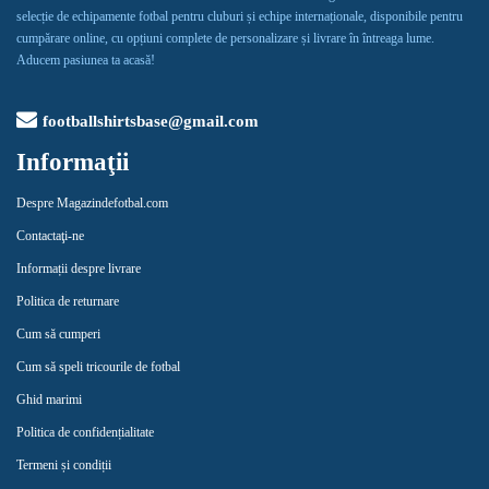
selecție de echipamente fotbal pentru cluburi și echipe internaționale, disponibile pentru
cumpărare online, cu opțiuni complete de personalizare și livrare în întreaga lume.
Aducem pasiunea ta acasă!
footballshirtsbase@gmail.com
Informaţii
Despre Magazindefotbal.com
Contactaţi-ne
Informații despre livrare
Politica de returnare
Cum să cumperi
Cum să speli tricourile de fotbal
Ghid marimi
Politica de confidențialitate
Termeni și condiții