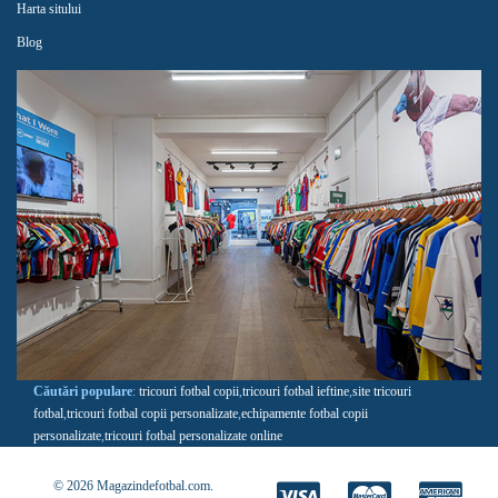
Harta sitului
Blog
Căutări populare
:
tricouri fotbal copii
,
tricouri fotbal ieftine
,
site tricouri
fotbal
,
tricouri fotbal copii personalizate
,
echipamente fotbal copii
personalizate
,
tricouri fotbal personalizate online
© 2026 Magazindefotbal.com.