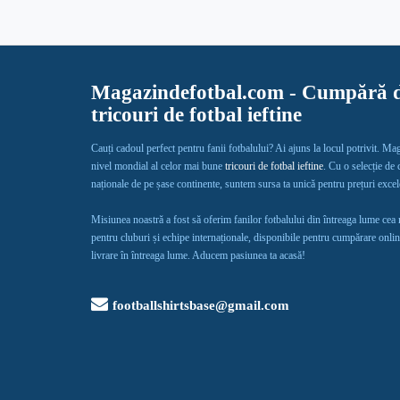
Magazindefotbal.com - Cumpără d
tricouri de fotbal ieftine
Cauți cadoul perfect pentru fanii fotbalului? Ai ajuns la locul potrivit. Ma
nivel mondial al celor mai bune
tricouri de fotbal ieftine
. Cu o selecție de
naționale de pe șase continente, suntem sursa ta unică pentru prețuri exce
Misiunea noastră a fost să oferim fanilor fotbalului din întreaga lume cea
pentru cluburi și echipe internaționale, disponibile pentru cumpărare onlin
livrare în întreaga lume. Aducem pasiunea ta acasă!
footballshirtsbase@gmail.com