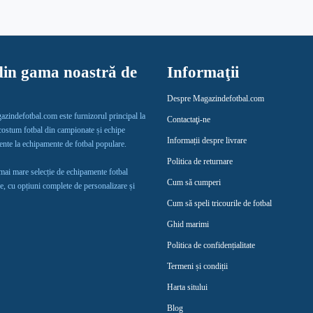
in gama noastră de
Informaţii
Despre Magazindefotbal.com
gazindefotbal.com este furnizorul principal la
Contactaţi-ne
 costum fotbal din campionate și echipe
Informații despre livrare
lente la echipamente de fotbal populare.
Politica de returnare
 mai mare selecție de echipamente fotbal
Cum să cumperi
e, cu opțiuni complete de personalizare și
Cum să speli tricourile de fotbal
Ghid marimi
Politica de confidențialitate
Termeni și condiții
Harta sitului
Blog