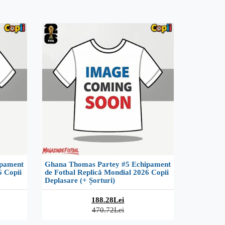
ipament
Ghana Thomas Partey #5 Echipament
6 Copii
de Fotbal Replică Mondial 2026 Copii
Deplasare (+ Șorturi)
188.28Lei
470.72Lei