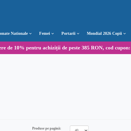
ionate Nationale
Femei
Portarii
Mondial 2026 Copii
ere de
10%
pentru achiziții de peste 385 RON, cod cupon
Produse pe pagină: