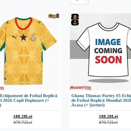
Echipament de Fotbal Replică
Ghana Thomas Partey #5 Ech
l 2026 Copii Deplasare (+
de Fotbal Replică Mondial 202
)
Acasa (+ Șorturi)
188.28Lei
188.28Lei
470.72Lei
470.72Lei