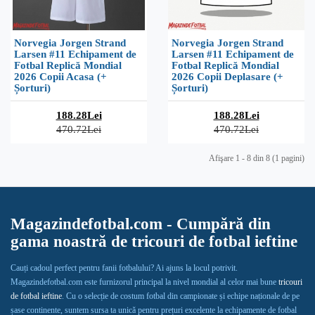
Norvegia Jorgen Strand
Norvegia Jorgen Strand
Larsen #11 Echipament de
Larsen #11 Echipament de
Fotbal Replică Mondial
Fotbal Replică Mondial
2026 Copii Acasa (+
2026 Copii Deplasare (+
Șorturi)
Șorturi)
188.28Lei
188.28Lei
470.72Lei
470.72Lei
Afişare 1 - 8 din 8 (1 pagini)
Magazindefotbal.com - Cumpără din
gama noastră de tricouri de fotbal ieftine
Cauți cadoul perfect pentru fanii fotbalului? Ai ajuns la locul potrivit.
Magazindefotbal.com este furnizorul principal la nivel mondial al celor mai bune
tricouri
de fotbal ieftine
. Cu o selecție de costum fotbal din campionate și echipe naționale de pe
șase continente, suntem sursa ta unică pentru prețuri excelente la echipamente de fotbal