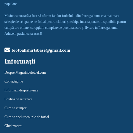
populare.
Misiunea noastră a fost să oferim fanilor fotbalului din întreaga lume cea mai mare
selecție de echipamente fotbal pentru cluburi și echipe internaționale, disponibile pentru
cumpărare online, cu opțiuni complete de personalizare și livrare în întreaga lume.
Aducem pasiunea ta acasă!
footballshirtsbase@gmail.com
Informaţii
Despre Magazindefotbal.com
Contactaţi-ne
Informații despre livrare
Politica de returnare
Cum să cumperi
Cum să speli tricourile de fotbal
Ghid marimi