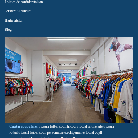
Politica de confidențialitate
Termeni și condiții
Harta sitului
Blog
Căutări populare
:
tricouri fotbal copii
,
tricouri fotbal ieftine
,
site tricouri
fotbal
,
tricouri fotbal copii personalizate
,
echipamente fotbal copii