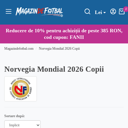
0
Lei
Reducere de
10%
pentru achiziții de peste 385 RON,
cod cupon:
FANII
Magazindefotbal.com
Norvegia Mondial 2026 Copii
Norvegia Mondial 2026 Copii
Sortare după: