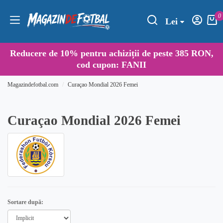
0
Lei
Reducere de
10%
pentru achiziții de peste 385 RON,
cod cupon:
FANII
Magazindefotbal.com
Curaçao Mondial 2026 Femei
Curaçao Mondial 2026 Femei
Sortare după: