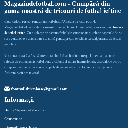
Magazindefotbal.com - Cumpără din
gama noastră de tricouri de fotbal ieftine
Cauți cadoul perfect pentru fanii fotbalului? Ai ajuns la locul potrivit.
Magazindefotbal.com este furnizorul principal la nivel mondial al celor mai bune
tricouri
de fotbal ieftine
. Cu o selecție de costum fotbal din campionate și echipe naționale de pe
șase continente, suntem sursa ta unică pentru prețuri excelente la echipamente de fotbal
populare.
Misiunea noastră a fost să oferim fanilor fotbalului din întreaga lume cea mai mare
selecție de echipamente fotbal pentru cluburi și echipe internaționale, disponibile pentru
cumpărare online, cu opțiuni complete de personalizare și livrare în întreaga lume.
Aducem pasiunea ta acasă!
footballshirtsbase@gmail.com
Informaţii
Despre Magazindefotbal.com
Contactaţi-ne
Informații despre livrare