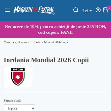
0
Lei
Reducere de
10%
pentru achiziții de peste 385 RON,
cod cupon:
FANII
Magazindefotbal.com
Iordania Mondial 2026 Copii
Iordania Mondial 2026 Copii
Sortare după: