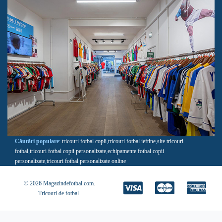
Căutări populare
:
tricouri fotbal copii
,
tricouri fotbal ieftine
,
site tricouri
fotbal
,
tricouri fotbal copii personalizate
,
echipamente fotbal copii
personalizate
,
tricouri fotbal personalizate online
© 2026 Magazindefotbal.com.
Tricouri de fotbal
.