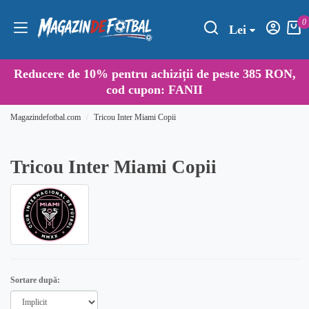
0
Lei
Reducere de
10%
pentru achiziții de peste 385 RON,
cod cupon:
FANII
Magazindefotbal.com
Tricou Inter Miami Copii
Tricou Inter Miami Copii
Sortare după: