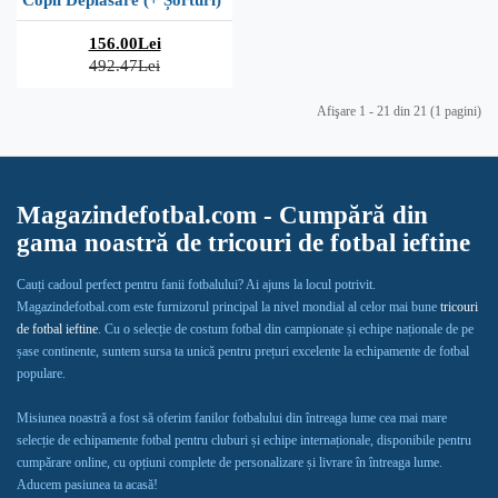
Copii Deplasare (+ Șorturi)
156.00Lei
492.47Lei
Afişare 1 - 21 din 21 (1 pagini)
Magazindefotbal.com - Cumpără din
gama noastră de tricouri de fotbal ieftine
Cauți cadoul perfect pentru fanii fotbalului? Ai ajuns la locul potrivit.
Magazindefotbal.com este furnizorul principal la nivel mondial al celor mai bune
tricouri
de fotbal ieftine
. Cu o selecție de costum fotbal din campionate și echipe naționale de pe
șase continente, suntem sursa ta unică pentru prețuri excelente la echipamente de fotbal
populare.
Misiunea noastră a fost să oferim fanilor fotbalului din întreaga lume cea mai mare
selecție de echipamente fotbal pentru cluburi și echipe internaționale, disponibile pentru
cumpărare online, cu opțiuni complete de personalizare și livrare în întreaga lume.
Aducem pasiunea ta acasă!