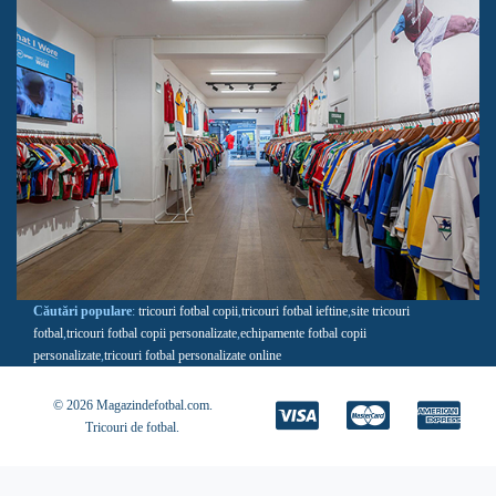
Căutări populare
:
tricouri fotbal copii
,
tricouri fotbal ieftine
,
site tricouri
fotbal
,
tricouri fotbal copii personalizate
,
echipamente fotbal copii
personalizate
,
tricouri fotbal personalizate online
© 2026 Magazindefotbal.com.
Tricouri de fotbal
.