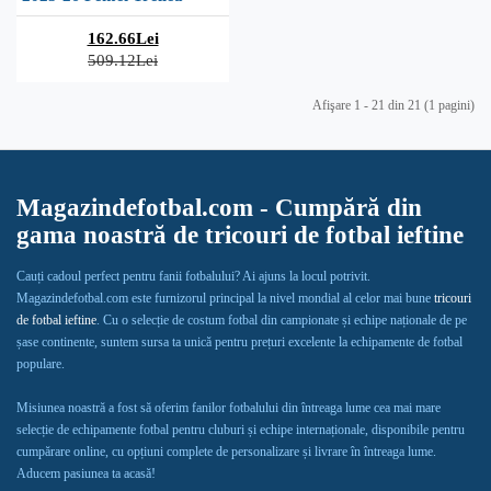
162.66Lei
509.12Lei
Afişare 1 - 21 din 21 (1 pagini)
Magazindefotbal.com - Cumpără din
gama noastră de tricouri de fotbal ieftine
Cauți cadoul perfect pentru fanii fotbalului? Ai ajuns la locul potrivit.
Magazindefotbal.com este furnizorul principal la nivel mondial al celor mai bune
tricouri
de fotbal ieftine
. Cu o selecție de costum fotbal din campionate și echipe naționale de pe
șase continente, suntem sursa ta unică pentru prețuri excelente la echipamente de fotbal
populare.
Misiunea noastră a fost să oferim fanilor fotbalului din întreaga lume cea mai mare
selecție de echipamente fotbal pentru cluburi și echipe internaționale, disponibile pentru
cumpărare online, cu opțiuni complete de personalizare și livrare în întreaga lume.
Aducem pasiunea ta acasă!