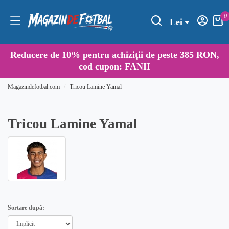
0
Lei
Reducere de
10%
pentru achiziții de peste 385 RON,
cod cupon:
FANII
Magazindefotbal.com
Tricou Lamine Yamal
Tricou Lamine Yamal
Sortare după: