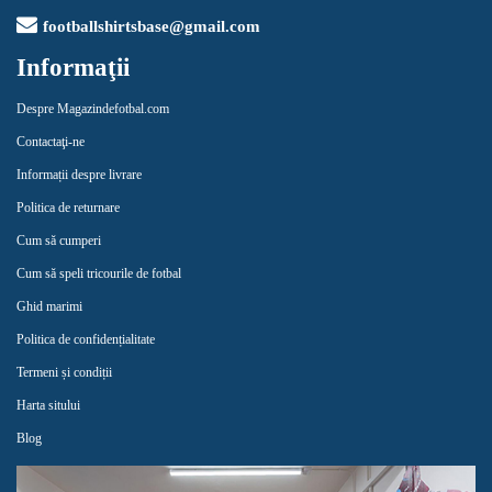
footballshirtsbase@gmail.com
Informaţii
Despre Magazindefotbal.com
Contactaţi-ne
Informații despre livrare
Politica de returnare
Cum să cumperi
Cum să speli tricourile de fotbal
Ghid marimi
Politica de confidențialitate
Termeni și condiții
Harta sitului
Blog