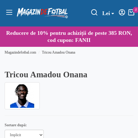
0
Lei
Reducere de
10%
pentru achiziții de peste 385 RON,
cod cupon:
FANII
Magazindefotbal.com
Tricou Amadou Onana
Tricou Amadou Onana
Sortare după: