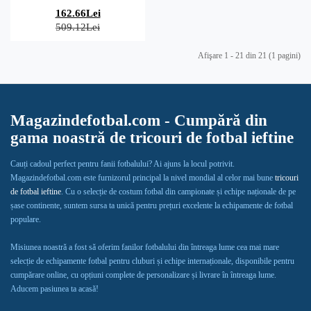
162.66Lei
509.12Lei
Afişare 1 - 21 din 21 (1 pagini)
Magazindefotbal.com - Cumpără din
gama noastră de tricouri de fotbal ieftine
Cauți cadoul perfect pentru fanii fotbalului? Ai ajuns la locul potrivit.
Magazindefotbal.com este furnizorul principal la nivel mondial al celor mai bune
tricouri
de fotbal ieftine
. Cu o selecție de costum fotbal din campionate și echipe naționale de pe
șase continente, suntem sursa ta unică pentru prețuri excelente la echipamente de fotbal
populare.
Misiunea noastră a fost să oferim fanilor fotbalului din întreaga lume cea mai mare
selecție de echipamente fotbal pentru cluburi și echipe internaționale, disponibile pentru
cumpărare online, cu opțiuni complete de personalizare și livrare în întreaga lume.
Aducem pasiunea ta acasă!