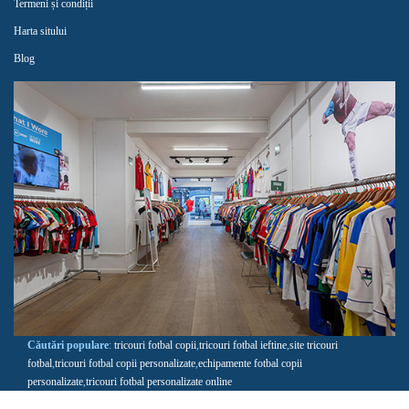
Termeni și condiții
Harta sitului
Blog
Căutări populare
:
tricouri fotbal copii
,
tricouri fotbal ieftine
,
site tricouri
fotbal
,
tricouri fotbal copii personalizate
,
echipamente fotbal copii
personalizate
,
tricouri fotbal personalizate online