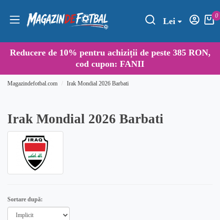
0
Lei
Reducere de
10%
pentru achiziții de peste 385 RON,
cod cupon:
FANII
Magazindefotbal.com
Irak Mondial 2026 Barbati
Irak Mondial 2026 Barbati
Sortare după: