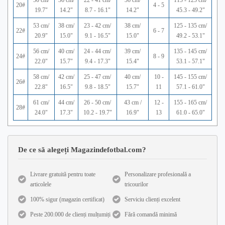
50 cm/
36 cm/
22 - 41 cm/
36 cm/
115 - 125 cm/
20#
4 - 5
19.7"
14.2"
8.7 - 16.1"
14.2"
45.3 - 49.2"
53 cm/
38 cm/
23 - 42 cm/
38 cm/
125 - 135 cm/
22#
6 - 7
20.9"
15.0"
9.1 - 16.5"
15.0"
49.2 - 53.1"
56 cm/
40 cm/
24 - 44 cm/
39 cm/
135 - 145 cm/
24#
8 - 9
22.0"
15.7"
9.4 - 17.3"
15.4"
53.1 - 57.1"
58 cm/
42 cm/
25 - 47 cm/
40 cm/
10 -
145 - 155 cm/
26#
22.8"
16.5"
9.8 - 18.5"
15.7"
11
57.1 - 61.0"
61 cm/
44 cm/
26 - 50 cm/
43 cm /
12 -
155 - 165 cm/
28#
24.0"
17.3"
10.2 - 19.7"
16.9"
13
61.0 - 65.0"
De ce să alegeți Magazindefotbal.com?
Livrare gratuită pentru toate
Personalizare profesională a
articolele
tricourilor
100% sigur (magazin certificat)
Serviciu clienți excelent
Peste 200.000 de clienți mulțumiți
Fără comandă minimă