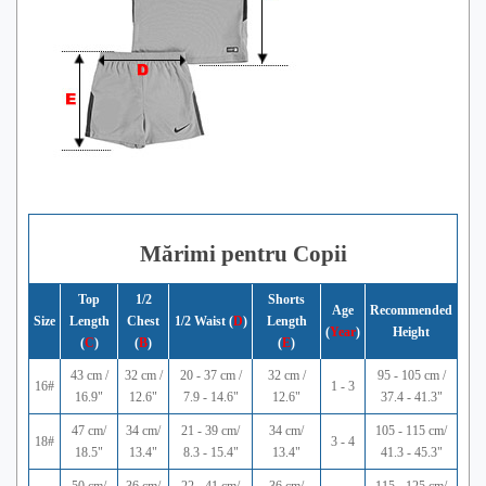
Mărimi pentru Copii
Top
1/2
Shorts
Age
Recommended
Size
Length
Chest
1/2 Waist (
D
)
Length
(
Year
)
Height
(
C
)
(
B
)
(
E
)
43 cm /
32 cm /
20 - 37 cm /
32 cm /
95 - 105 cm /
16#
1 - 3
16.9"
12.6"
7.9 - 14.6"
12.6"
37.4 - 41.3"
47 cm/
34 cm/
21 - 39 cm/
34 cm/
105 - 115 cm/
18#
3 - 4
18.5"
13.4"
8.3 - 15.4"
13.4"
41.3 - 45.3"