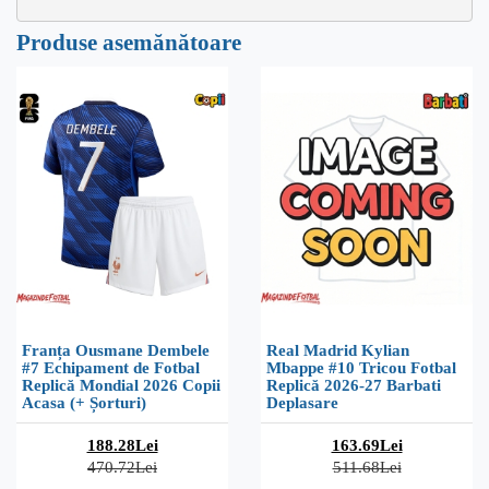
Produse asemănătoare
Franța Ousmane Dembele
Real Madrid Kylian
#7 Echipament de Fotbal
Mbappe #10 Tricou Fotbal
Replică Mondial 2026 Copii
Replică 2026-27 Barbati
Acasa (+ Șorturi)
Deplasare
188.28Lei
163.69Lei
470.72Lei
511.68Lei