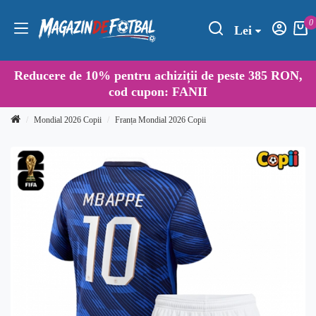
0
Lei
Reducere de
10%
pentru achiziții de peste 385 RON,
cod cupon:
FANII
Mondial 2026 Copii
Franța Mondial 2026 Copii