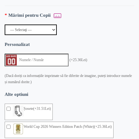
Mărimi pentru Copii
Personalizat
(+25.36Lei)
(Dacă doriți ca informațiile imprimate să fie diferite de imagine, puteți introduce numele
și numărul dorite.)
Alte optiuni
Șosete(+31.51Lei)
World Cup 2026 Winners Edition Patch (White)(+25.36Lei)