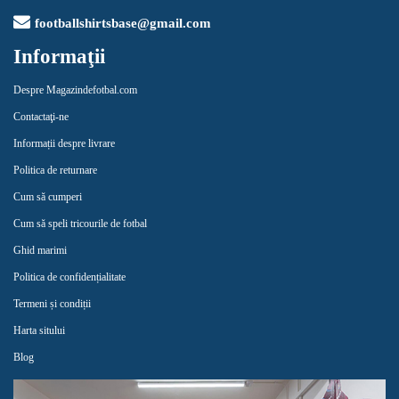
footballshirtsbase@gmail.com
Informaţii
Despre Magazindefotbal.com
Contactaţi-ne
Informații despre livrare
Politica de returnare
Cum să cumperi
Cum să speli tricourile de fotbal
Ghid marimi
Politica de confidențialitate
Termeni și condiții
Harta sitului
Blog