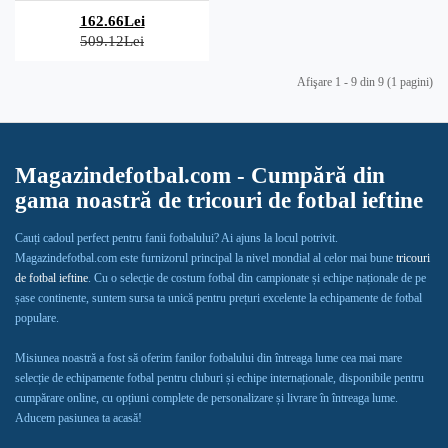
162.66Lei
509.12Lei
Afişare 1 - 9 din 9 (1 pagini)
Magazindefotbal.com - Cumpără din
gama noastră de tricouri de fotbal ieftine
Cauți cadoul perfect pentru fanii fotbalului? Ai ajuns la locul potrivit.
Magazindefotbal.com este furnizorul principal la nivel mondial al celor mai bune
tricouri
de fotbal ieftine
. Cu o selecție de costum fotbal din campionate și echipe naționale de pe
șase continente, suntem sursa ta unică pentru prețuri excelente la echipamente de fotbal
populare.
Misiunea noastră a fost să oferim fanilor fotbalului din întreaga lume cea mai mare
selecție de echipamente fotbal pentru cluburi și echipe internaționale, disponibile pentru
cumpărare online, cu opțiuni complete de personalizare și livrare în întreaga lume.
Aducem pasiunea ta acasă!