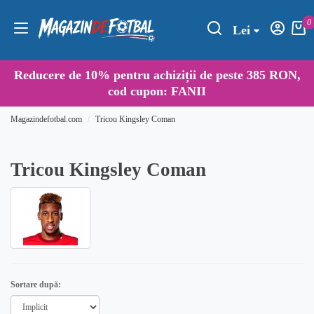
0
Lei
Reducere de
10%
pentru achiziții de peste 385 RON,
cod cupon:
FANII
Magazindefotbal.com
Tricou Kingsley Coman
Tricou Kingsley Coman
Sortare după: