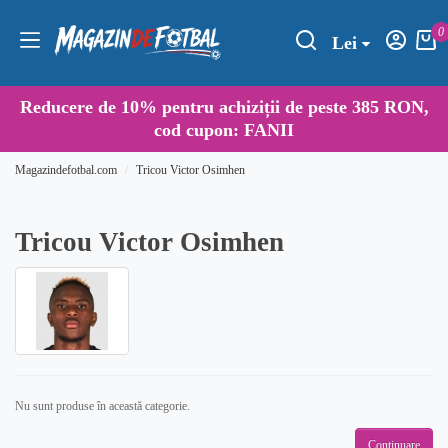
0
Lei
Reducere de
10%
pentru achiziții de peste 385 RON,
cod cupon:
FANII
Magazindefotbal.com
Tricou Victor Osimhen
Tricou Victor Osimhen
Nu sunt produse în această categorie.
Continuare