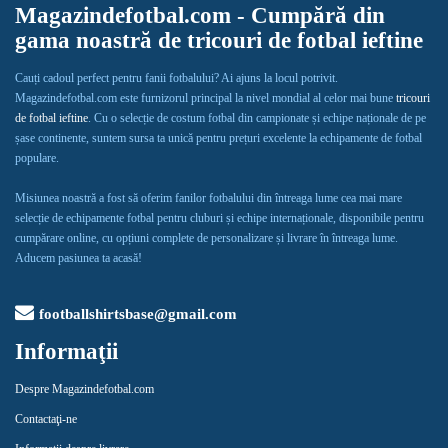
Magazindefotbal.com - Cumpără din
gama noastră de tricouri de fotbal ieftine
Cauți cadoul perfect pentru fanii fotbalului? Ai ajuns la locul potrivit.
Magazindefotbal.com este furnizorul principal la nivel mondial al celor mai bune
tricouri
de fotbal ieftine
. Cu o selecție de costum fotbal din campionate și echipe naționale de pe
șase continente, suntem sursa ta unică pentru prețuri excelente la echipamente de fotbal
populare.
Misiunea noastră a fost să oferim fanilor fotbalului din întreaga lume cea mai mare
selecție de echipamente fotbal pentru cluburi și echipe internaționale, disponibile pentru
cumpărare online, cu opțiuni complete de personalizare și livrare în întreaga lume.
Aducem pasiunea ta acasă!
footballshirtsbase@gmail.com
Informaţii
Despre Magazindefotbal.com
Contactaţi-ne