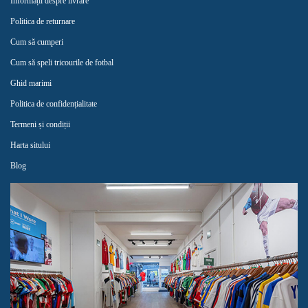
Informații despre livrare
Politica de returnare
Cum să cumperi
Cum să speli tricourile de fotbal
Ghid marimi
Politica de confidențialitate
Termeni și condiții
Harta sitului
Blog