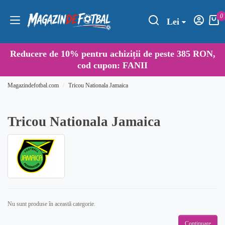
0
Lei
Reducere de
10%
pentru achiziții de peste 385 RON,
cod cupon:
FANII
Magazindefotbal.com
Tricou Nationala Jamaica
Tricou Nationala Jamaica
Nu sunt produse în această categorie.
Continuare