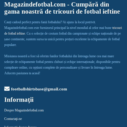
Magazindefotbal.com - Cumpără din
gama noastră de tricouri de fotbal ieftine
Cauți cadoul perfect pentru fanii fotbalului? Ai ajuns la locul potrivit.
Magazindefotbal.com este furnizorul principal la nivel mondial al celor mai bune
tricouri
de fotbal ieftine
. Cu o selecție de costum fotbal din campionate și echipe naționale de pe
șase continente, suntem sursa ta unică pentru prețuri excelente la echipamente de fotbal
populare.
Misiunea noastră a fost să oferim fanilor fotbalului din întreaga lume cea mai mare
selecție de echipamente fotbal pentru cluburi și echipe internaționale, disponibile pentru
cumpărare online, cu opțiuni complete de personalizare și livrare în întreaga lume.
Aducem pasiunea ta acasă!
footballshirtsbase@gmail.com
Informaţii
Despre Magazindefotbal.com
Contactaţi-ne