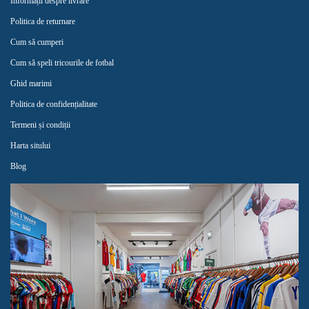
Informații despre livrare
Politica de returnare
Cum să cumperi
Cum să speli tricourile de fotbal
Ghid marimi
Politica de confidențialitate
Termeni și condiții
Harta sitului
Blog