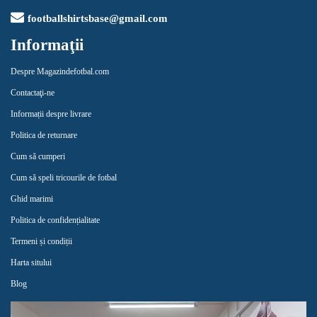
footballshirtsbase@gmail.com
Informaţii
Despre Magazindefotbal.com
Contactaţi-ne
Informații despre livrare
Politica de returnare
Cum să cumperi
Cum să speli tricourile de fotbal
Ghid marimi
Politica de confidențialitate
Termeni și condiții
Harta sitului
Blog