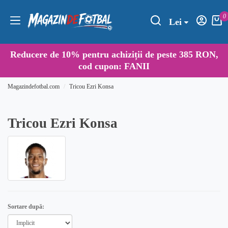
0
Lei
Reducere de
10%
pentru achiziții de peste 385 RON,
cod cupon:
FANII
Magazindefotbal.com
Tricou Ezri Konsa
Tricou Ezri Konsa
Sortare după: