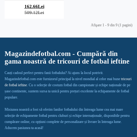
162.66Lei
509.12Lei
Afişare 1 - 9 din 9 (1 pagini)
Magazindefotbal.com - Cumpără din
gama noastră de tricouri de fotbal ieftine
Cauți cadoul perfect pentru fanii fotbalului? Ai ajuns la locul potrivit.
Magazindefotbal.com este furnizorul principal la nivel mondial al celor mai bune
tricouri
de fotbal ieftine
. Cu o selecție de costum fotbal din campionate și echipe naționale de pe
șase continente, suntem sursa ta unică pentru prețuri excelente la echipamente de fotbal
populare.
Misiunea noastră a fost să oferim fanilor fotbalului din întreaga lume cea mai mare
selecție de echipamente fotbal pentru cluburi și echipe internaționale, disponibile pentru
cumpărare online, cu opțiuni complete de personalizare și livrare în întreaga lume.
Aducem pasiunea ta acasă!