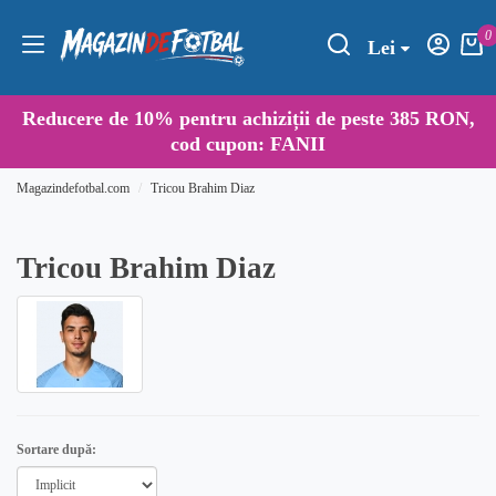
0
Lei
Reducere de
10%
pentru achiziții de peste 385 RON,
cod cupon:
FANII
Magazindefotbal.com
Tricou Brahim Diaz
Tricou Brahim Diaz
Sortare după: