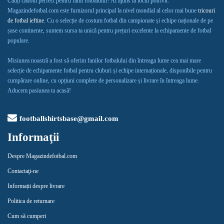
Cauți cadoul perfect pentru fanii fotbalului? Ai ajuns la locul potrivit.
Magazindefotbal.com este furnizorul principal la nivel mondial al celor mai bune
tricouri
de fotbal ieftine
. Cu o selecție de costum fotbal din campionate și echipe naționale de pe
șase continente, suntem sursa ta unică pentru prețuri excelente la echipamente de fotbal
populare.
Misiunea noastră a fost să oferim fanilor fotbalului din întreaga lume cea mai mare
selecție de echipamente fotbal pentru cluburi și echipe internaționale, disponibile pentru
cumpărare online, cu opțiuni complete de personalizare și livrare în întreaga lume.
Aducem pasiunea ta acasă!
footballshirtsbase@gmail.com
Informaţii
Despre Magazindefotbal.com
Contactaţi-ne
Informații despre livrare
Politica de returnare
Cum să cumperi