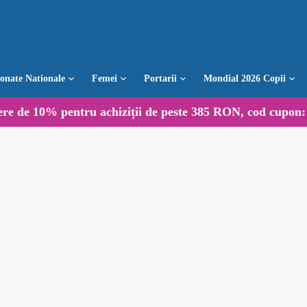
ionate Nationale
Femei
Portarii
Mondial 2026 Copii
ere de
10%
pentru achiziții de peste 385 RON, cod cupon