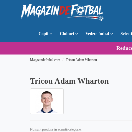
Copii
Cluburi
Vedete fotbal
Select
Reduc
Magazindefotbal.com
Tricou Adam Wharton
Tricou Adam Wharton
Nu sunt produse în această categorie.