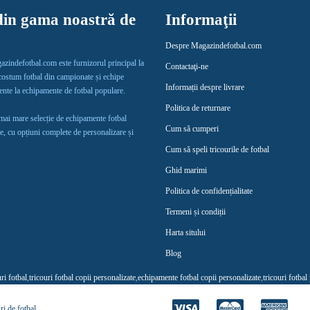
in gama noastră de
Informaţii
Despre Magazindefotbal.com
gazindefotbal.com este furnizorul principal la
Contactaţi-ne
 costum fotbal din campionate și echipe
Informații despre livrare
lente la echipamente de fotbal populare.
Politica de returnare
 mai mare selecție de echipamente fotbal
Cum să cumperi
e, cu opțiuni complete de personalizare și
Cum să speli tricourile de fotbal
Ghid marimi
Politica de confidențialitate
Termeni și condiții
Harta sitului
Blog
uri fotbal
,
tricouri fotbal copii personalizate
,
echipamente fotbal copii personalizate
,
tricouri fotbal
ri de fotbal
.