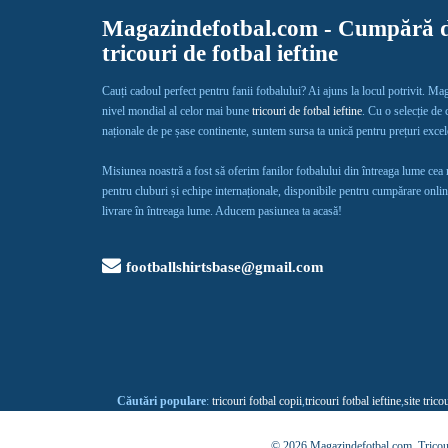
Magazindefotbal.com - Cumpără d
tricouri de fotbal ieftine
Cauți cadoul perfect pentru fanii fotbalului? Ai ajuns la locul potrivit. Ma
nivel mondial al celor mai bune
tricouri de fotbal ieftine
. Cu o selecție de
naționale de pe șase continente, suntem sursa ta unică pentru prețuri exce
Misiunea noastră a fost să oferim fanilor fotbalului din întreaga lume cea
pentru cluburi și echipe internaționale, disponibile pentru cumpărare onlin
livrare în întreaga lume. Aducem pasiunea ta acasă!
footballshirtsbase@gmail.com
Căutări populare
:
tricouri fotbal copii
,
tricouri fotbal ieftine
,
site trico
© 2026 Magazindefotbal.com.
Tricou