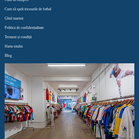
Cum să speli tricourile de fotbal
Ghid marimi
Politica de confidențialitate
Termeni și condiții
Harta sitului
Blog