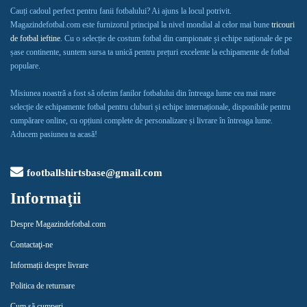
Cauți cadoul perfect pentru fanii fotbalului? Ai ajuns la locul potrivit.
Magazindefotbal.com este furnizorul principal la nivel mondial al celor mai bune
tricouri
de fotbal ieftine
. Cu o selecție de costum fotbal din campionate și echipe naționale de pe
șase continente, suntem sursa ta unică pentru prețuri excelente la echipamente de fotbal
populare.
Misiunea noastră a fost să oferim fanilor fotbalului din întreaga lume cea mai mare
selecție de echipamente fotbal pentru cluburi și echipe internaționale, disponibile pentru
cumpărare online, cu opțiuni complete de personalizare și livrare în întreaga lume.
Aducem pasiunea ta acasă!
footballshirtsbase@gmail.com
Informaţii
Despre Magazindefotbal.com
Contactaţi-ne
Informații despre livrare
Politica de returnare
Cum să cumperi