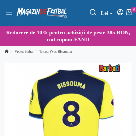
0
Lei
Reducere de
10%
pentru achiziții de peste 385 RON,
cod cupon:
FANII
Vedete fotbal
Tricou Yves Bissouma