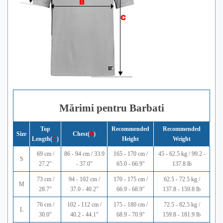
Mărimi pentru Barbati
Top
Recommended
Recommended
Size
Chest(
B
)
Length(
C
)
Height
Weight
69 cm /
86 - 94 cm / 33.9
165 - 170 cm /
45 - 62.5 kg / 99.2 -
S
27.2"
- 37.0"
65.0 - 66.9"
137.8 lb
73 cm /
94 - 102 cm /
170 - 175 cm /
62.5 - 72.5 kg /
M
28.7"
37.0 - 40.2"
66.9 - 68.9"
137.8 - 159.8 lb
76 cm /
102 - 112 cm /
175 - 180 cm /
72.5 - 82.5 kg /
L
30.0"
40.2 - 44.1"
68.9 - 70.9"
159.8 - 181.9 lb