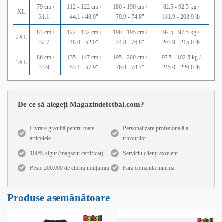
79 cm /
112 - 122 cm /
180 - 190 cm /
82.5 - 92.5 kg /
XL
31.1"
44.1 - 48.0"
70.9 - 74.8"
181.9 - 203.9 lb
83 cm /
122 - 132 cm /
190 - 195 cm /
92.5 - 97.5 kg /
2XL
32.7"
48.0 - 52.0"
74.8 - 76.8"
203.9 - 215.0 lb
86 cm /
135 - 147 cm /
195 - 200 cm /
97.5 - 102.5 kg /
3XL
33.9"
53.1 - 57.9"
76.8 - 78.7"
215.0 - 226.0 lb
De ce să alegeți Magazindefotbal.com?
Livrare gratuită pentru toate
Personalizare profesională a
articolele
tricourilor
100% sigur (magazin certificat)
Serviciu clienți excelent
Peste 200.000 de clienți mulțumiți
Fără comandă minimă
Produse asemănătoare