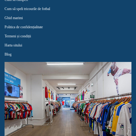
Cum să speli tricourile de fotbal
Ghid marimi
Politica de confidențialitate
Termeni și condiții
Harta sitului
Blog