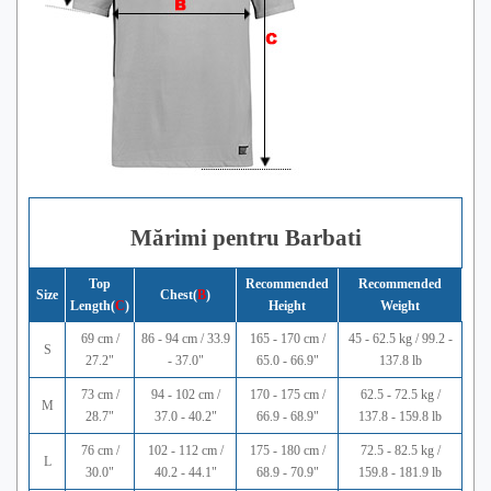
Mărimi pentru Barbati
Top
Recommended
Recommended
Size
Chest(
B
)
Length(
C
)
Height
Weight
69 cm /
86 - 94 cm / 33.9
165 - 170 cm /
45 - 62.5 kg / 99.2 -
S
27.2"
- 37.0"
65.0 - 66.9"
137.8 lb
73 cm /
94 - 102 cm /
170 - 175 cm /
62.5 - 72.5 kg /
M
28.7"
37.0 - 40.2"
66.9 - 68.9"
137.8 - 159.8 lb
76 cm /
102 - 112 cm /
175 - 180 cm /
72.5 - 82.5 kg /
L
30.0"
40.2 - 44.1"
68.9 - 70.9"
159.8 - 181.9 lb