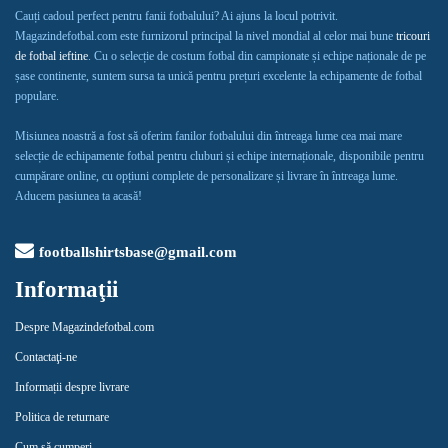
Cauți cadoul perfect pentru fanii fotbalului? Ai ajuns la locul potrivit.
Magazindefotbal.com este furnizorul principal la nivel mondial al celor mai bune
tricouri
de fotbal ieftine
. Cu o selecție de costum fotbal din campionate și echipe naționale de pe
șase continente, suntem sursa ta unică pentru prețuri excelente la echipamente de fotbal
populare.
Misiunea noastră a fost să oferim fanilor fotbalului din întreaga lume cea mai mare
selecție de echipamente fotbal pentru cluburi și echipe internaționale, disponibile pentru
cumpărare online, cu opțiuni complete de personalizare și livrare în întreaga lume.
Aducem pasiunea ta acasă!
footballshirtsbase@gmail.com
Informaţii
Despre Magazindefotbal.com
Contactaţi-ne
Informații despre livrare
Politica de returnare
Cum să cumperi