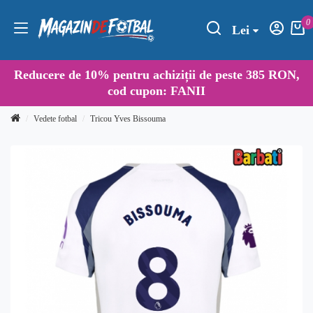
0
Lei
Reducere de
10%
pentru achiziții de peste 385 RON,
cod cupon:
FANII
Vedete fotbal
Tricou Yves Bissouma