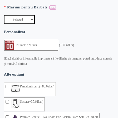
Mărimi pentru Barbati
Personalizat
(+30.48Lei)
(Dacă doriți ca informațiile imprimate să fie diferite de imagine, puteți introduce numele
și numărul dorite.)
Alte optiuni
Pantaloni scurti(+80.69Lei)
Șosete(+35.61Lei)
Premier League + No Room For Racism Patch Set(+26.90Lei)