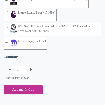
Premier League Patch(+17.16Lei)
UCL Starball Europa League Winners 2025 + UEFA Foundation 10
Years Patch Set(+28.43Lei)
Kraken Logo(+16.14Lei)
Cantitate
Disponibilitate: În Stoc
Adaugă în Coş