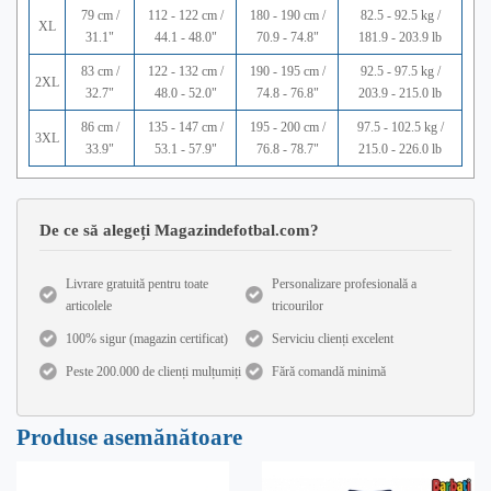
79 cm /
112 - 122 cm /
180 - 190 cm /
82.5 - 92.5 kg /
XL
31.1"
44.1 - 48.0"
70.9 - 74.8"
181.9 - 203.9 lb
83 cm /
122 - 132 cm /
190 - 195 cm /
92.5 - 97.5 kg /
2XL
32.7"
48.0 - 52.0"
74.8 - 76.8"
203.9 - 215.0 lb
86 cm /
135 - 147 cm /
195 - 200 cm /
97.5 - 102.5 kg /
3XL
33.9"
53.1 - 57.9"
76.8 - 78.7"
215.0 - 226.0 lb
De ce să alegeți Magazindefotbal.com?
Livrare gratuită pentru toate
Personalizare profesională a
articolele
tricourilor
100% sigur (magazin certificat)
Serviciu clienți excelent
Peste 200.000 de clienți mulțumiți
Fără comandă minimă
Produse asemănătoare