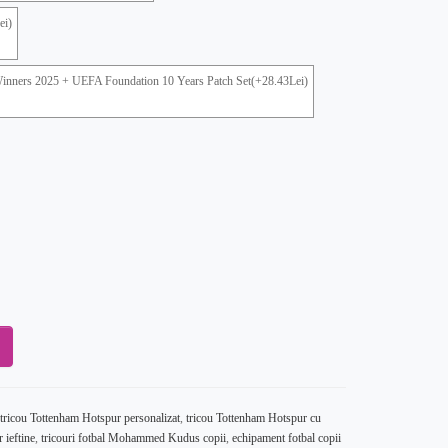
ei)
inners 2025 + UEFA Foundation 10 Years Patch Set(+28.43Lei)
tricou Tottenham Hotspur personalizat
,
tricou Tottenham Hotspur cu
 ieftine
,
tricouri fotbal Mohammed Kudus copii
,
echipament fotbal copii