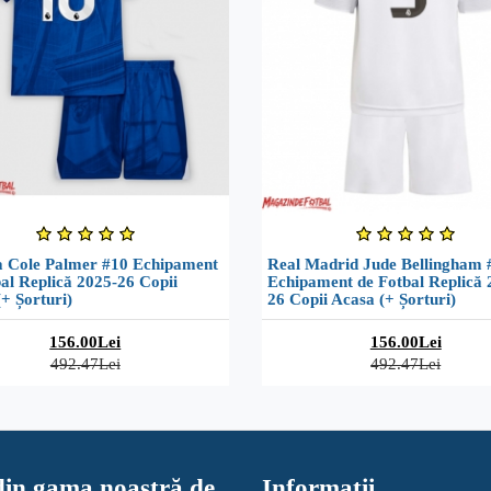
a Cole Palmer #10 Echipament
Real Madrid Jude Bellingham 
al Replică 2025-26 Copii
Echipament de Fotbal Replică 
+ Șorturi)
26 Copii Acasa (+ Șorturi)
156.00Lei
156.00Lei
492.47Lei
492.47Lei
in gama noastră de
Informaţii