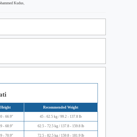
Mohammed Kudus
,
ati
Height
Recommended Weight
0 - 66.9"
45 - 62.5 kg / 99.2 - 137.8 lb
9 - 68.9"
62.5 - 72.5 kg / 137.8 - 159.8 lb
9 - 70.9"
72.5 - 82.5 kg / 159.8 - 181.9 lb