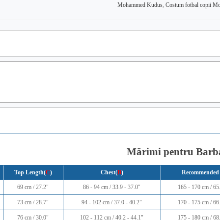
Mohammed Kudus
,
Costum fotbal copii 
Mărimi pentru Barb
Top Length(
C
)
Chest(
B
)
Recommended 
69 cm / 27.2"
86 - 94 cm / 33.9 - 37.0"
165 - 170 cm / 65.
73 cm / 28.7"
94 - 102 cm / 37.0 - 40.2"
170 - 175 cm / 66.
76 cm / 30.0"
102 - 112 cm / 40.2 - 44.1"
175 - 180 cm / 68.