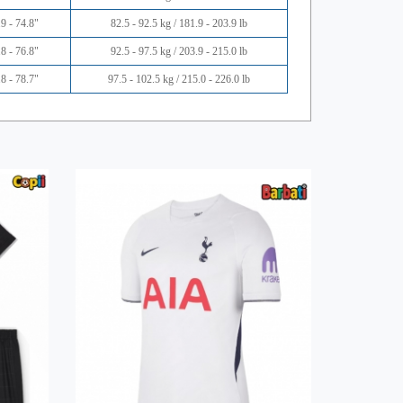
9 - 74.8"
82.5 - 92.5 kg / 181.9 - 203.9 lb
8 - 76.8"
92.5 - 97.5 kg / 203.9 - 215.0 lb
8 - 78.7"
97.5 - 102.5 kg / 215.0 - 226.0 lb