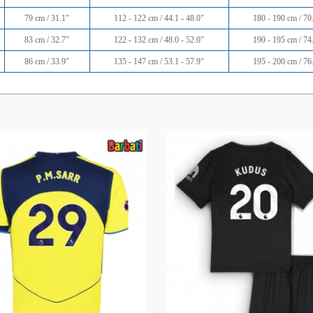
79 cm / 31.1"
112 - 122 cm / 44.1 - 48.0"
180 - 190 cm / 70.
83 cm / 32.7"
122 - 132 cm / 48.0 - 52.0"
190 - 195 cm / 74.
86 cm / 33.9"
135 - 147 cm / 53.1 - 57.9"
195 - 200 cm / 76.