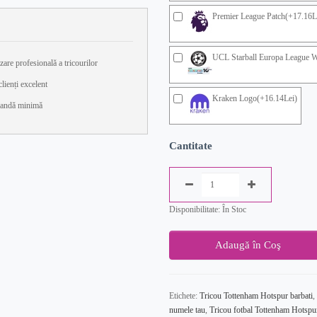
Premier League Patch(+17.16L
UCL Starball Europa League W
zare profesională a tricourilor
lienți excelent
Kraken Logo(+16.14Lei)
andă minimă
Cantitate
Disponibilitate: În Stoc
Adaugă în Coş
Etichete:
Tricou Tottenham Hotspur barbati
,
numele tau
,
Tricou fotbal Tottenham Hotspur