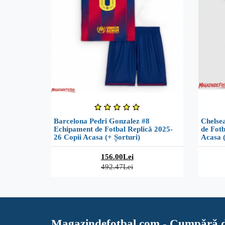
Barcelona Pedri Gonzalez #8
Chelse
Echipament de Fotbal Replică 2025-
de Fotb
26 Copii Acasa (+ Șorturi)
Acasa (
156.00Lei
492.47Lei
Magazindefotbal.com - Cumpără d