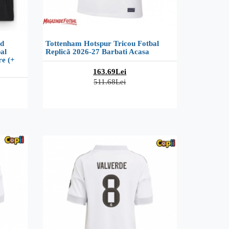
d
Tottenham Hotspur Tricou Fotbal
al
Replică 2026-27 Barbati Acasa
re (+
163.69Lei
511.68Lei