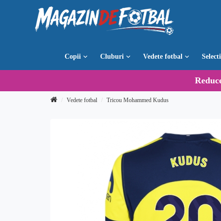
Copii
Cluburi
Vedete fotbal
Select
Reduc
Vedete fotbal
Tricou Mohammed Kudus