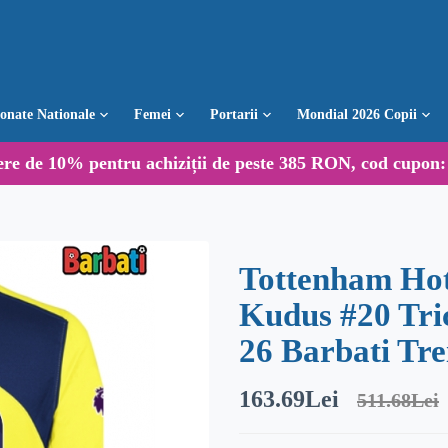
ionate Nationale
Femei
Portarii
Mondial 2026 Copii
ere de
10%
pentru achiziții de peste 385 RON, cod cupon
Tottenham H
Kudus #20 Tri
26 Barbati Tre
163.69Lei
511.68Lei