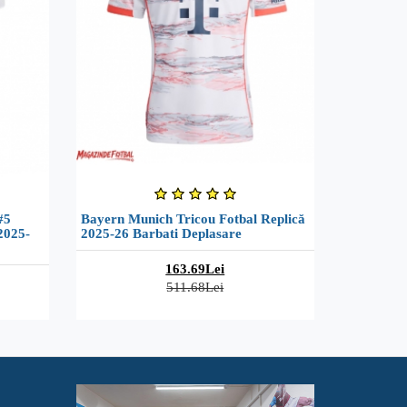
#5
Bayern Munich Tricou Fotbal Replică
2025-
2025-26 Barbati Deplasare
163.69Lei
511.68Lei