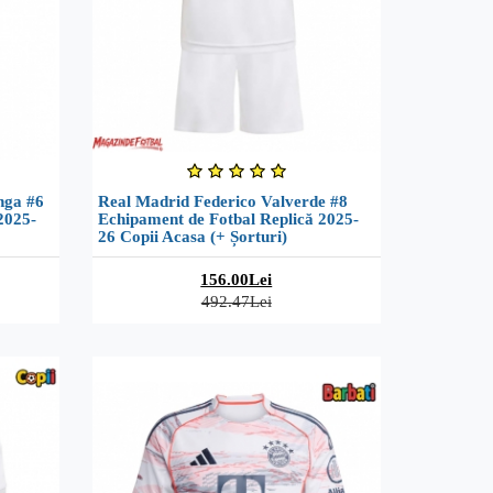
nga #6
Real Madrid Federico Valverde #8
2025-
Echipament de Fotbal Replică 2025-
26 Copii Acasa (+ Șorturi)
156.00Lei
492.47Lei