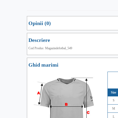
Opinii (0)
Descriere
Cod Produs: Magazindefotbal_549
Ghid marimi
Size
S
M
L