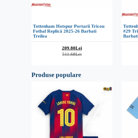
Tottenham Hotspur Portarii Tricou
Totten
Fotbal Replică 2025-26 Barbati
#29 Tri
Treilea
Barbati
209.80Lei
511.68Lei
Produse populare