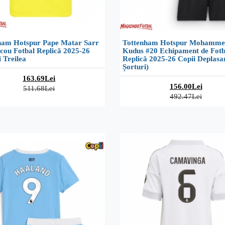
ham Hotspur Pape Matar Sarr
Tottenham Hotspur Mohamme
cou Fotbal Replică 2025-26
Kudus #20 Echipament de Fotb
 Treilea
Replică 2025-26 Copii Deplasa
Șorturi)
163.69Lei
156.00Lei
511.68Lei
492.47Lei