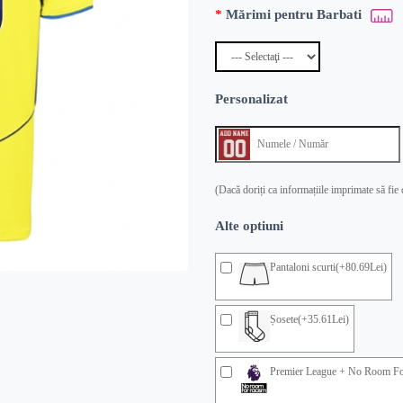
Mărimi pentru Barbati
Personalizat
(Dacă doriți ca informațiile imprimate să fie
Alte optiuni
Pantaloni scurti(+80.69Lei)
Șosete(+35.61Lei)
Premier League + No Room For