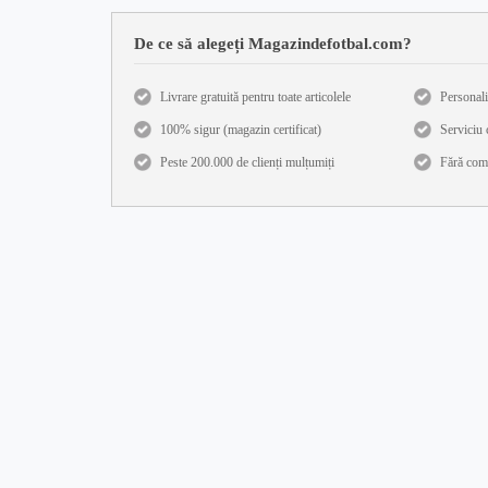
De ce să alegeți Magazindefotbal.com?
Livrare gratuită pentru toate articolele
Personali
100% sigur (magazin certificat)
Serviciu c
Peste 200.000 de clienți mulțumiți
Fără com